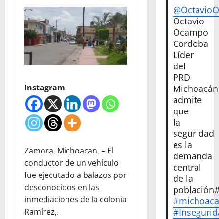
@Octavio
Octavio
Ocampo
Cordoba
Líder
del
PRD
Instagram
Michoacán
admite
que
la
seguridad
es la
Zamora, Michoacan. – El
demanda
conductor de un vehículo
central
fue ejecutado a balazos por
de la
desconocidos en las
población
inmediaciones de la colonia
#michoac
#Insegurid
Ramírez,.