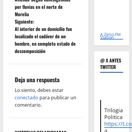
a
por lluvias en el norte de
Morelia
v
Siguiente:
e
Al interior de un domicilio fue
A Zeno.FM
localizado el cadáver de un
Station
g
hombre, en completo estado de
descomposición
a
@ X ANTES
c
TWITTER
i
Deja una respuesta
ó
Lo siento, debes estar
conectado
para publicar un
n
comentario.
Trilogia
d
Politica
https://t.c
e
a