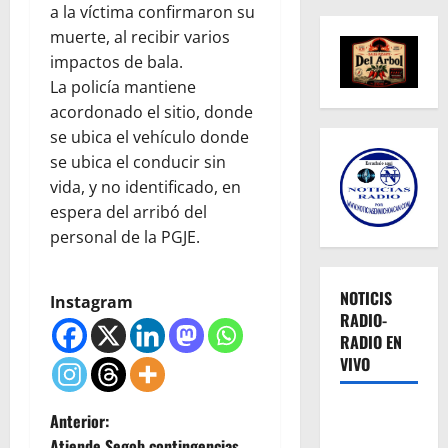
a la víctima confirmaron su
muerte, al recibir varios
impactos de bala.
La policía mantiene
acordonado el sitio, donde
se ubica el vehículo donde
se ubica el conducir sin
vida, y no identificado, en
espera del arribó del
personal de la PGJE.
NOTICIS
Instagram
RADIO-
RADIO EN
VIVO
N
Anterior:
Atiende Segob contingencias