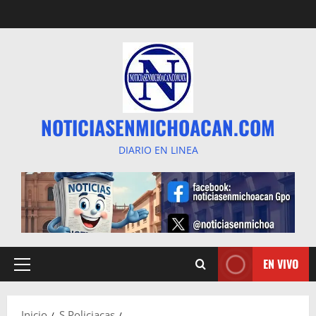
Saltar
al
contenido
NOTICIASENMICHOACAN.COM
DIARIO EN LINEA
EN VIVO
Menú
principal
Inicio
S Policiacas