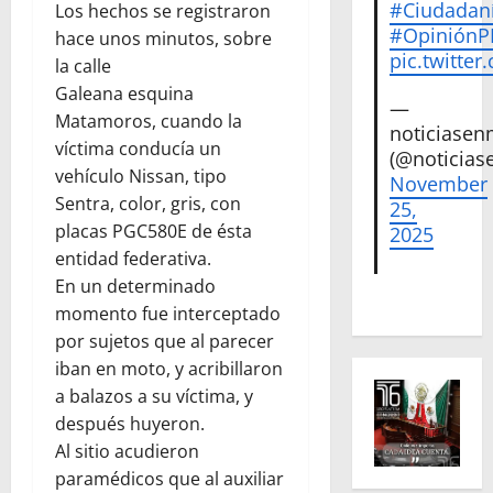
#Ciudadan
Los hechos se registraron
#Opinión
hace unos minutos, sobre
pic.twitte
la calle
Galeana esquina
—
Matamoros, cuando la
noticiase
víctima conducía un
(@noticias
vehículo Nissan, tipo
November
Sentra, color, gris, con
25,
placas PGC580E de ésta
2025
entidad federativa.
En un determinado
momento fue interceptado
por sujetos que al parecer
iban en moto, y acribillaron
a balazos a su víctima, y
después huyeron.
Al sitio acudieron
paramédicos que al auxiliar