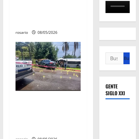
Fuga de gas provoca
incendio que consume tres
camionetas y una vivienda
en Zacapu.
rosario
08/05/2026
Buscar:
GENTE
SIGLO XXI
Identifican a los dos
hombres asesinados dentro
de una camioneta en
Salvador Escalante Salvador
Escalante.