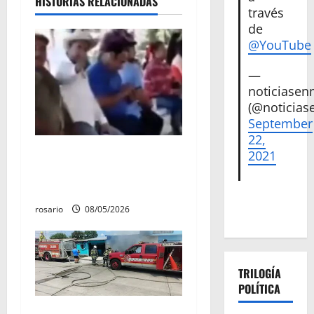
HISTORIAS RELACIONADAS
través
e
de
@YouTube
n
—
t
noticiase
r
(@noticias
September
a
22,
Circula video de Carlos
2021
d
Manzo conviviendo con
«Poncho la Quiringua»
a
rosario
08/05/2026
s
TRILOGÍA
POLÍTICA