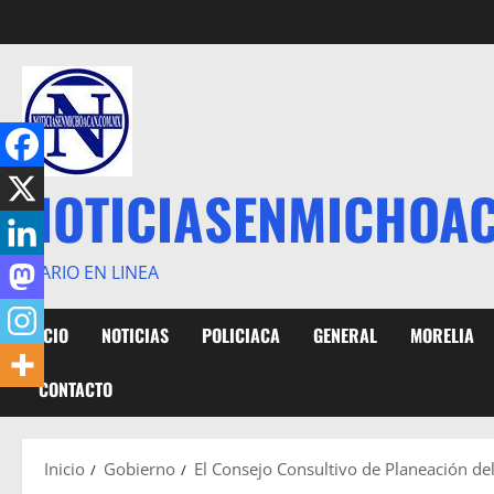
Saltar
al
contenido
NOTICIASENMICHOA
DIARIO EN LINEA
INICIO
NOTICIAS
POLICIACA
GENERAL
MORELIA
CONTACTO
Inicio
Gobierno
El Consejo Consultivo de Planeación de