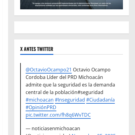
X ANTES TWITTER
@OctavioOcampo21
Octavio Ocampo
Cordoba Líder del PRD Michoacán
admite que la seguridad es la demanda
central de la población#seguridad
#michoacan
#Inseguridad
#Ciudadanía
#OpiniónPRD
pic.twitter.com/fh8q6WvTDC
— noticiasenmichoacan