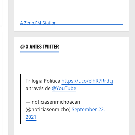
A Zeno.FM Station
@ X ANTES TWITTER
Trilogia Politica
https://t.co/eIhR7Rrdcj
a través de
@YouTube
— noticiasenmichoacan
(@noticiasenmicho)
September 22,
2021