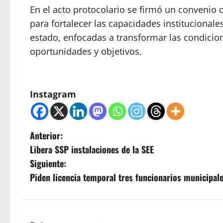
En el acto protocolario se firmó un convenio 
para fortalecer las capacidades institucionales
estado, enfocadas a transformar las condicion
oportunidades y objetivos.
Instagram
N
Anterior:
Libera SSP instalaciones de la SEE
a
Siguiente:
v
Piden licencia temporal tres funcionarios municipal
e
g