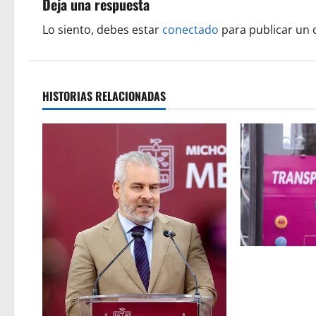
Deja una respuesta
a
Lo siento, debes estar
conectado
para publicar un 
c
i
HISTORIAS RELACIONADAS
ó
n
d
e
e
n
Los costos de 
no están sujet
t
Navarro