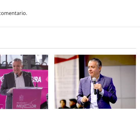
comentario.
Programa de Regularización Fiscal,
licencias de conducir
oportunidad para ponerse al
os a descuentos: Luis
corriente en adeudos: Luis