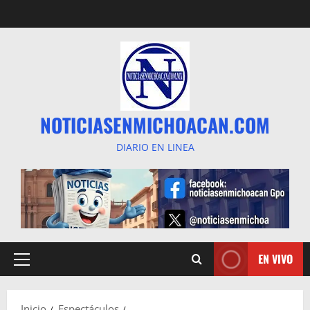
Saltar
al
contenido
NOTICIASENMICHOACAN.COM
DIARIO EN LINEA
EN VIVO
Menú
principal
Inicio
Espectáculos