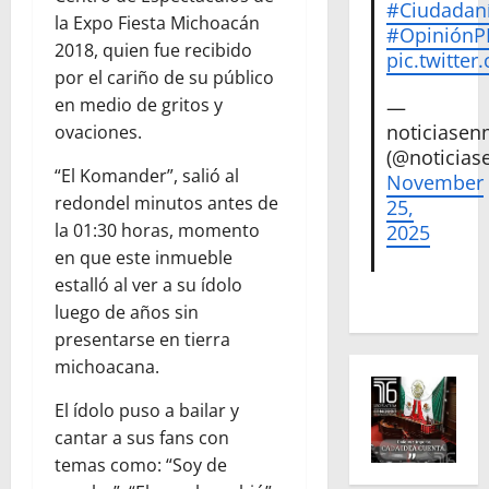
#Ciudadan
la Expo Fiesta Michoacán
#Opinión
2018, quien fue recibido
pic.twitte
por el cariño de su público
en medio de gritos y
—
noticiase
ovaciones.
(@noticias
“El Komander”, salió al
November
redondel minutos antes de
25,
la 01:30 horas, momento
2025
en que este inmueble
estalló al ver a su ídolo
luego de años sin
presentarse en tierra
michoacana.
El ídolo puso a bailar y
cantar a sus fans con
temas como: “Soy de