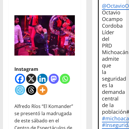
@Octavio
Octavio
Ocampo
Cordoba
Líder
del
PRD
Michoacán
admite
que
Instagram
la
seguridad
es la
demanda
central
de la
Alfredo Ríos “El Komander”
población
se presentó la madrugada
#michoac
de este sábado en el
#Insegurid
Centro de Espectáculos de