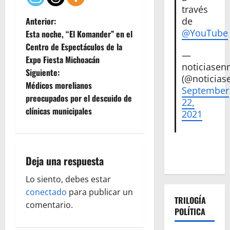
través
N
de
Anterior:
@YouTube
Esta noche, “El Komander” en el
a
Centro de Espectáculos de la
—
Expo Fiesta Michoacán
v
noticiase
Siguiente:
(@noticias
e
Médicos morelianos
September
preocupados por el descuido de
22,
g
clínicas municipales
2021
a
c
Deja una respuesta
i
Lo siento, debes estar
ó
conectado
para publicar un
TRILOGÍA
comentario.
POLÍTICA
n