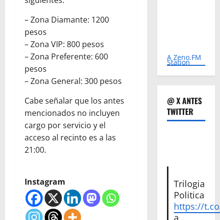
siguientes:
– Zona Diamante: 1200
pesos
– Zona VIP: 800 pesos
– Zona Preferente: 600
A Zeno.FM
Station
pesos
– Zona General: 300 pesos
@ X ANTES
Cabe señalar que los antes
TWITTER
mencionados no incluyen
cargo por servicio y el
acceso al recinto es a las
21:00.
Instagram
Trilogia
Politica
https://t.c
a