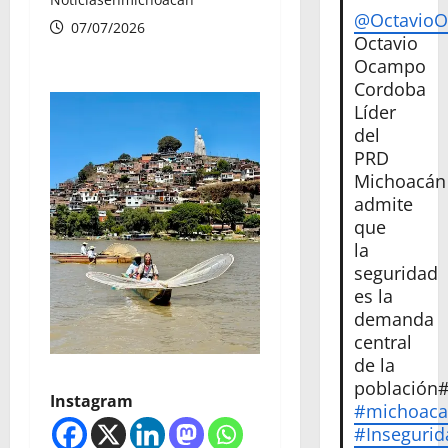
@Octavio
07/07/2026
Octavio
Ocampo
Cordoba
Líder
del
PRD
Michoacán
admite
que
la
seguridad
es la
demanda
central
de la
población
Instagram
#michoac
#Insegurid