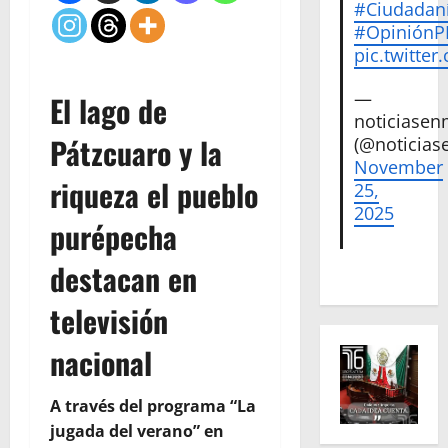
#Ciudadan
#Opinión
pic.twitte
—
El lago de
noticiase
Pátzcuaro y la
(@noticias
November
riqueza el pueblo
25,
2025
purépecha
destacan en
televisión
nacional
A través del programa “La
jugada del verano” en