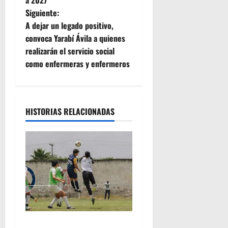
v
Siguiente:
e
A dejar un legado positivo,
convoca Yarabí Ávila a quienes
g
realizarán el servicio social
como enfermeras y enfermeros
a
c
i
HISTORIAS RELACIONADAS
ó
n
d
e
e
Atlético Morelia-UMSNH