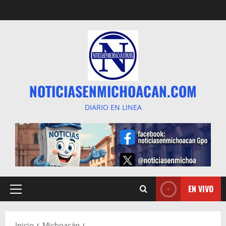
Saltar
al
contenido
NOTICIASENMICHOACAN.COM
DIARIO EN LINEA
EN VIVO
Menú
principal
Inicio
Michoacán