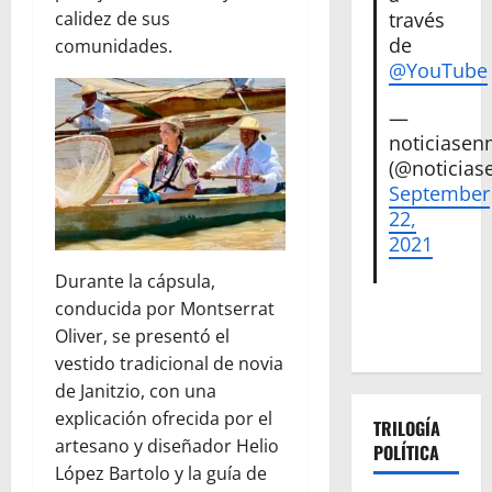
calidez de sus
través
de
comunidades.
@YouTube
—
noticiase
(@noticias
September
22,
2021
Durante la cápsula,
conducida por Montserrat
Oliver, se presentó el
vestido tradicional de novia
de Janitzio, con una
explicación ofrecida por el
TRILOGÍA
artesano y diseñador Helio
POLÍTICA
López Bartolo y la guía de