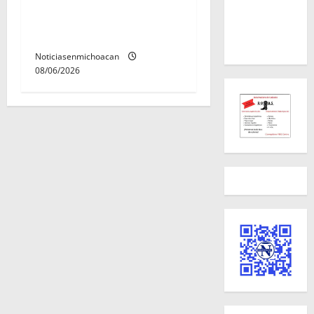
en la zona aguacatera de
Michoacán para frenar la
extorsión
Noticiasenmichoacan
08/06/2026