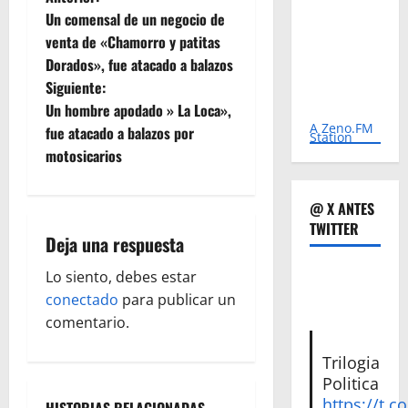
N
Un comensal de un negocio de
a
venta de «Chamorro y patitas
Dorados», fue atacado a balazos
v
Siguiente:
e
Un hombre apodado » La Loca»,
A Zeno.FM
fue atacado a balazos por
Station
g
motosicarios
a
@ X ANTES
c
TWITTER
Deja una respuesta
i
Lo siento, debes estar
ó
conectado
para publicar un
comentario.
n
Trilogia
d
Politica
https://t.c