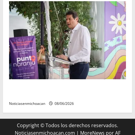
Inaugura Alfonso Martínez Centro Integral de
Atención y Servicios a las Mujeres de Morelia
Noticiasenmichoacan
08/06/2026
Copyright © Todos los derechos reservados.
Noticiasenmichoacan.com
|
MoreNews
por AF