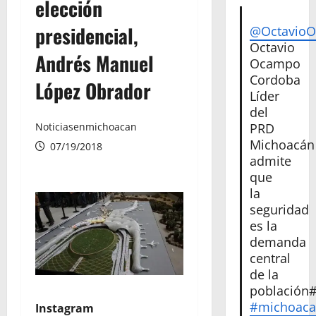
elección
presidencial,
@Octavio
Octavio
Andrés Manuel
Ocampo
Cordoba
López Obrador
Líder
del
PRD
Noticiasenmichoacan
Michoacán
07/19/2018
admite
que
la
seguridad
es la
demanda
central
de la
población
#michoac
Instagram