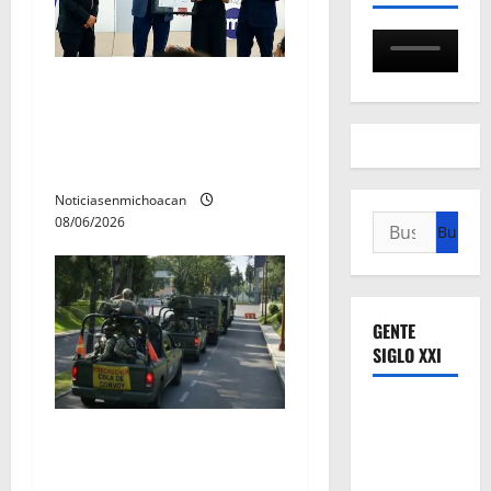
Gobierno de Alfonso
Martínez, primero del país
certificado en seguridad de
la información
Noticiasenmichoacan
Buscar:
08/06/2026
GENTE
SIGLO XXI
Gobierno Federal despliega
más de mil 500 elementos