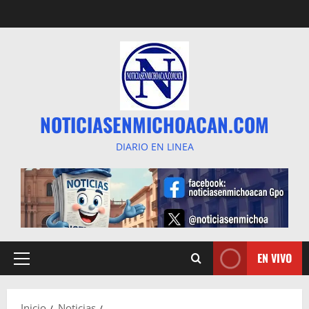
Saltar
al
contenido
NOTICIASENMICHOACAN.COM
DIARIO EN LINEA
EN VIVO
Menú
principal
Inicio
Noticias