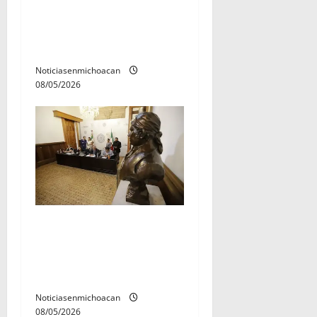
dolosos un 31 por ciento en
Michoacán, según Gobierno
del Estado
Noticiasenmichoacan
08/05/2026
El 4 de marzo quedó
establecido como «Día del
Aniversario de la Batalla del
Fuerte de Cóporo de 1815»
Noticiasenmichoacan
08/05/2026