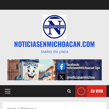
Saltar
al
contenido
NOTICIASENMICHOACAN.COM
DIARIO EN LINEA
EN VIVO
Menú
principal
Inicio
Noticias