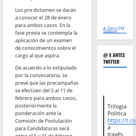
Los pre dictamen se darán
a conocer el 28 de enero
para ambos casos. En la
A Zeno.FM
Station
fase previa se contempla la
aplicación de un examen
de conocimientos sobre el
@ X ANTES
cargo al que aspira.
TWITTER
De acuerdo a lo estipulado
por la convocatoria, se
prevé que las precampañas
se efectúen del 5 al 11 de
febrero para ambos casos,
posteriormente la
Trilogia
Politica
ponderación ante la
https://t.c
Comisión de Postulación
a
para Candidaturas será
través