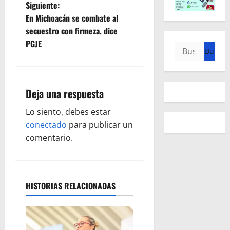
v
Siguiente:
e
En Michoacán se combate al
secuestro con firmeza, dice
g
PGJE
Buscar:
a
c
Deja una respuesta
i
Lo siento, debes estar
ó
conectado
para publicar un
comentario.
n
d
HISTORIAS RELACIONADAS
e
e