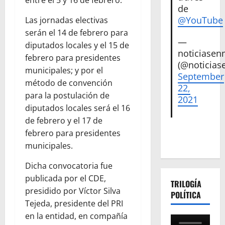
entre el 5 y 16 de febrero.
de
@YouTube
Las jornadas electivas
serán el 14 de febrero para
—
diputados locales y el 15 de
noticiase
febrero para presidentes
(@noticias
municipales; y por el
September
método de convención
22,
para la postulación de
2021
diputados locales será el 16
de febrero y el 17 de
febrero para presidentes
municipales.
Dicha convocatoria fue
publicada por el CDE,
TRILOGÍA
presidido por Víctor Silva
POLÍTICA
Tejeda, presidente del PRI
en la entidad, en compañía