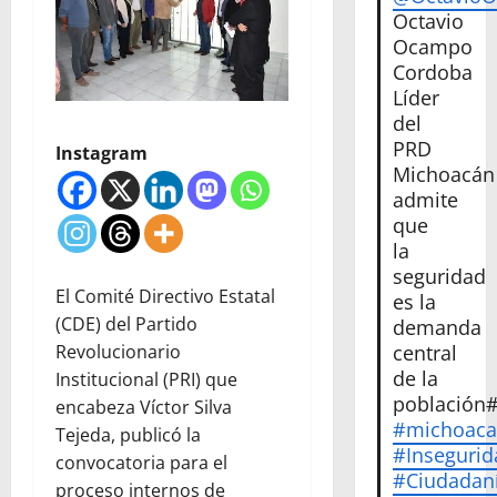
Octavio
Ocampo
Cordoba
Líder
del
PRD
Instagram
Michoacán
admite
que
la
seguridad
El Comité Directivo Estatal
es la
(CDE) del Partido
demanda
central
Revolucionario
de la
Institucional (PRI) que
población
encabeza Víctor Silva
#michoac
Tejeda, publicó la
#Insegurid
convocatoria para el
#Ciudadan
proceso internos de