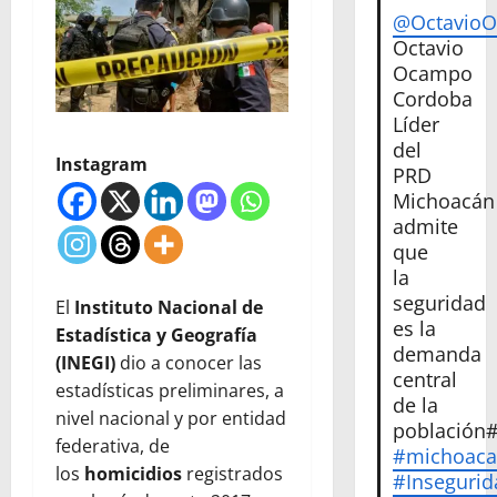
@Octavio
Octavio
Ocampo
Cordoba
Líder
del
Instagram
PRD
Michoacán
admite
que
la
seguridad
El
Instituto Nacional de
es la
Estadística y Geografía
demanda
(INEGI)
dio a conocer las
central
estadísticas preliminares, a
de la
nivel nacional y por entidad
población
federativa, de
#michoac
los
homicidios
registrados
#Insegurid