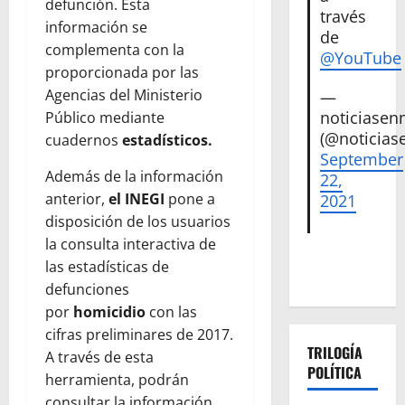
defunción. Esta
través
información se
de
complementa con la
@YouTube
proporcionada por las
Agencias del Ministerio
—
noticiase
Público mediante
(@noticias
cuadernos
estadísticos.
September
Además de la información
22,
anterior,
el INEGI
pone a
2021
disposición de los usuarios
la consulta interactiva de
las estadísticas de
defunciones
por
homicidio
con las
cifras preliminares de 2017.
TRILOGÍA
A través de esta
POLÍTICA
herramienta, podrán
consultar la información