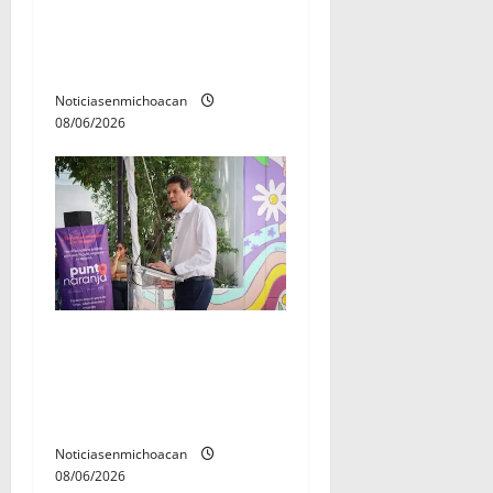
El Carnaval de Mérida 2027
ya tiene a sus 12 reinas y
reyes.
Noticiasenmichoacan
08/06/2026
Inaugura Alfonso Martínez
Centro Integral de Atención
y Servicios a las Mujeres de
Morelia
Noticiasenmichoacan
08/06/2026