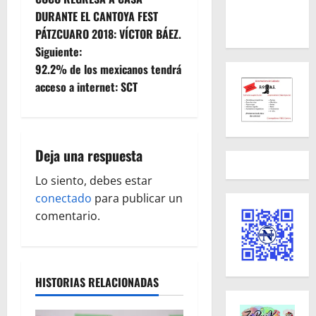
a
DURANTE EL CANTOYA FEST
PÁTZCUARO 2018: VÍCTOR BÁEZ.
v
Siguiente:
e
92.2% de los mexicanos tendrá
acceso a internet: SCT
g
a
Deja una respuesta
c
Lo siento, debes estar
i
conectado
para publicar un
ó
comentario.
n
d
HISTORIAS RELACIONADAS
e