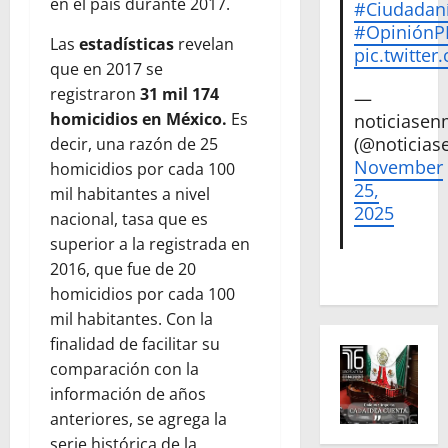
en el país durante 2017.
#Ciudadan
#Opinión
Las
estadísticas
revelan
pic.twitte
que en 2017 se
registraron
31 mil 174
—
homicidios en México.
Es
noticiase
(@noticias
decir, una razón de 25
November
homicidios por cada 100
25,
mil habitantes a nivel
2025
nacional, tasa que es
superior a la registrada en
2016, que fue de 20
homicidios por cada 100
mil habitantes. Con la
finalidad de facilitar su
comparación con la
información de años
anteriores, se agrega la
serie histórica de la