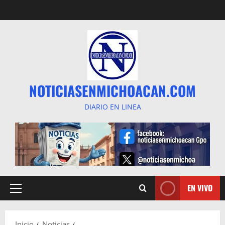
Saltar
al
contenido
NOTICIASENMICHOACAN.COM
DIARIO EN LINEA
EN VIVO
Menú
principal
Inicio
Noticias