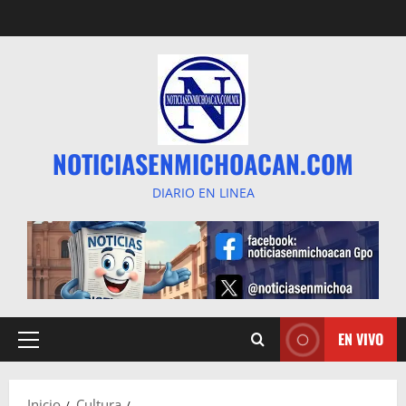
Saltar
al
contenido
NOTICIASENMICHOACAN.COM
DIARIO EN LINEA
EN VIVO
Menú
principal
Inicio
Cultura