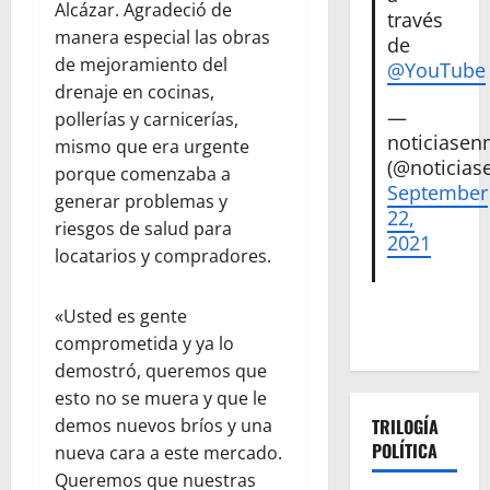
Alcázar. Agradeció de
través
manera especial las obras
de
de mejoramiento del
@YouTube
drenaje en cocinas,
—
pollerías y carnicerías,
noticiase
mismo que era urgente
(@noticias
porque comenzaba a
September
generar problemas y
22,
riesgos de salud para
2021
locatarios y compradores.
«Usted es gente
comprometida y ya lo
demostró, queremos que
esto no se muera y que le
TRILOGÍA
demos nuevos bríos y una
POLÍTICA
nueva cara a este mercado.
Queremos que nuestras