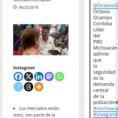
@Octavio
06/25/2018
Octavio
Ocampo
Cordoba
Líder
del
PRD
Michoacán
admite
que
la
Instagram
seguridad
es la
demanda
central
de la
población
#michoac
Los mercados están
#Insegurid
vivos, son parte de la