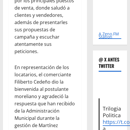
por los principales puestos
de venta, donde saludó a
clientes y vendedores,
además de presentarles
sus propuestas de
A Zeno.FM
campaña y escuchar
Station
atentamente sus
peticiones.
@ X ANTES
TWITTER
En representación de los
locatarios, el comerciante
Filiberto Cedeño dio la
bienvenida al postulante
moreliano y agradeció la
respuesta que han recibido
Trilogia
de la Administración
Politica
Municipal durante la
https://t.c
gestión de Martínez
a