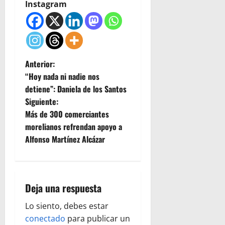
Instagram
N
Anterior:
“Hoy nada ni nadie nos
a
detiene”: Daniela de los Santos
Siguiente:
v
Más de 300 comerciantes
e
morelianos refrendan apoyo a
Alfonso Martínez Alcázar
g
a
Deja una respuesta
c
Lo siento, debes estar
i
conectado
para publicar un