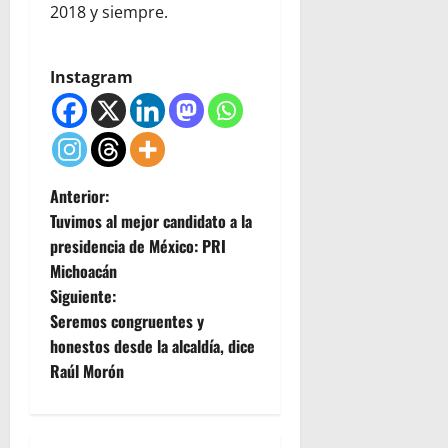
2018 y siempre.
Instagram
N
Anterior:
Tuvimos al mejor candidato a la
a
presidencia de México: PRI
Michoacán
v
Siguiente:
e
Seremos congruentes y
honestos desde la alcaldía, dice
g
Raúl Morón
a