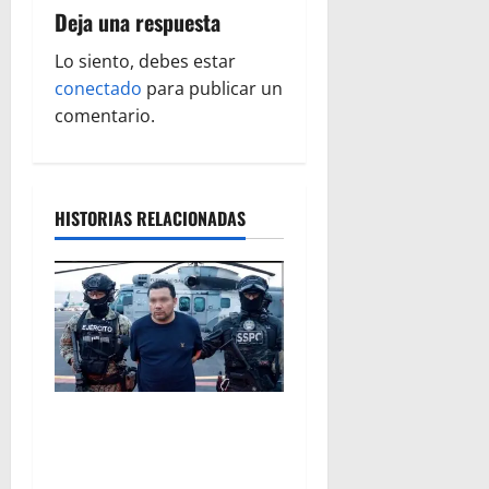
c
Deja una respuesta
i
Lo siento, debes estar
ó
conectado
para publicar un
comentario.
n
d
HISTORIAS RELACIONADAS
e
e
n
t
r
Vinculan a proceso al R1,
permanecera en prisión
a
preventiva