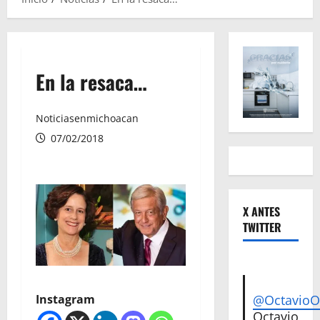
En la resaca…
Noticiasenmichoacan
07/02/2018
X ANTES
TWITTER
Instagram
@Octavio
Octavio