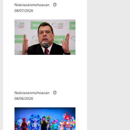
d
Noticiasenmichoacan
08/07/2026
a
s
FGR detiene al
exgobernador Ángel Aguirre
por presunto encubrimiento
en el caso Ayotzinapa
Noticiasenmichoacan
08/06/2026