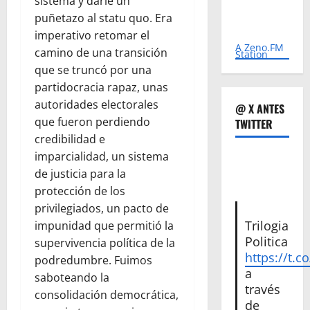
sistema y darle un
puñetazo al statu quo. Era
imperativo retomar el
A Zeno.FM
camino de una transición
Station
que se truncó por una
partidocracia rapaz, unas
autoridades electorales
@ X ANTES
que fueron perdiendo
TWITTER
credibilidad e
imparcialidad, un sistema
de justicia para la
protección de los
privilegiados, un pacto de
Trilogia
impunidad que permitió la
Politica
supervivencia política de la
https://t.c
podredumbre. Fuimos
a
saboteando la
través
consolidación democrática,
de