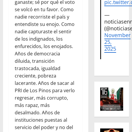
pic.twitte
ganaste; sé por qué el voto
se volcó en tu favor. Como
—
nadie recorriste el país y
noticiase
entendiste su enojo. Como
(@noticias
nadie capturaste el sentir
November
de los indignados, los
25,
enfurecidos, los enojados.
2025
Años de democracia
diluida, transición
trastocada, igualdad
creciente, pobreza
lacerante. Años de sacar al
PRI de Los Pinos para verlo
regresar, más corrupto,
más rapaz, más
desalmado. Años de
instituciones puestas al
servicio del poder y no del