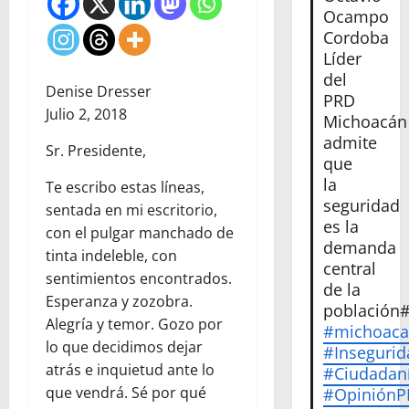
Ocampo
Cordoba
Líder
del
Denise Dresser
PRD
Julio 2, 2018
Michoacán
admite
Sr. Presidente,
que
la
Te escribo estas líneas,
seguridad
sentada en mi escritorio,
es la
con el pulgar manchado de
demanda
tinta indeleble, con
central
sentimientos encontrados.
de la
Esperanza y zozobra.
población
Alegría y temor. Gozo por
#michoac
lo que decidimos dejar
#Insegurid
atrás e inquietud ante lo
#Ciudadan
que vendrá. Sé por qué
#Opinión