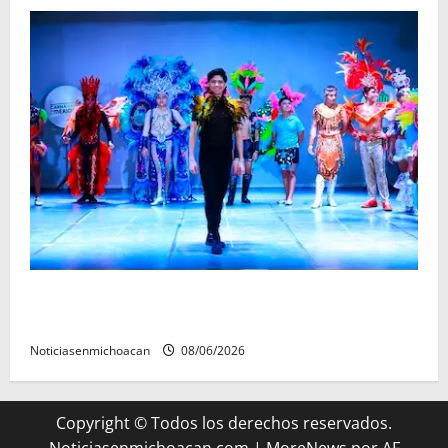
El Carnaval de Mérida 2027 ya tiene a sus 12 reinas y
reyes.
Noticiasenmichoacan
08/06/2026
Copyright © Todos los derechos reservados.
Noticiasenmichoacan.com
|
MoreNews
por AF