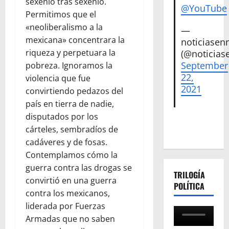
sexenio tras sexenio.
@YouTube
Permitimos que el
«neoliberalismo a la
—
mexicana» concentrara la
noticiase
riqueza y perpetuara la
(@noticias
September
pobreza. Ignoramos la
22,
violencia que fue
2021
convirtiendo pedazos del
país en tierra de nadie,
disputados por los
cárteles, sembradíos de
cadáveres y de fosas.
Contemplamos cómo la
guerra contra las drogas se
TRILOGÍA
convirtió en una guerra
POLÍTICA
contra los mexicanos,
liderada por Fuerzas
Armadas que no saben