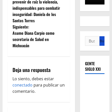
a
prevenir de raíz la violencia,
indispensables para combatir
v
inseguridad: Daniela de los
e
Santos Torres
Siguiente:
g
Asume Diana Carpio como
secretaria de Salud en
Buscar:
a
Michoacán
c
i
GENTE
Deja una respuesta
SIGLO XXI
ó
Lo siento, debes estar
n
conectado
para publicar un
comentario.
d
e