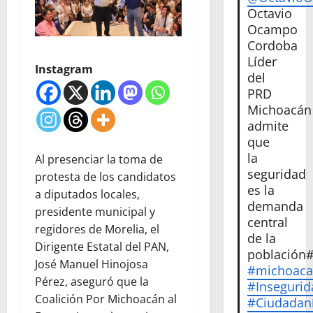
Octavio
Ocampo
Cordoba
Líder
Instagram
del
PRD
Michoacán
admite
que
la
Al presenciar la toma de
seguridad
protesta de los candidatos
es la
a diputados locales,
demanda
presidente municipal y
central
regidores de Morelia, el
de la
Dirigente Estatal del PAN,
población
José Manuel Hinojosa
#michoac
Pérez, aseguró que la
#Insegurid
Coalición Por Michoacán al
#Ciudadan