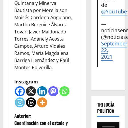
Quintana y Minerva
de
Bautista por Morelia son:
@YouTube
Moisés Cardona Anguiano,
—
Martha Berenice Álvarez
noticiase
Tovar, Javier Maldonado
(@noticias
Torres, Adanely Acosta
September
Campos, Arturo Vidales
22,
Ramos, María Magdalena
2021
Barriga Hernández y Raúl
Montes Polvorilla.
Instagram
TRILOGÍA
POLÍTICA
N
Anterior:
Coordinación con el estado y