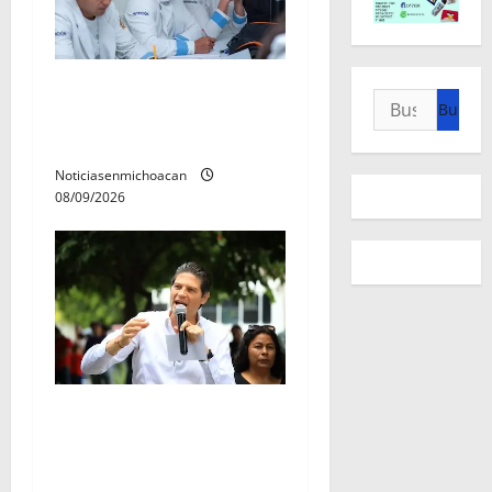
UMSNH lanza programa de
Buscar:
servicio social nicolaita;
inici este lunes
Noticiasenmichoacan
08/09/2026
Con activación familiar,
Alfonso Martínez inaugura
parque lineal de Avenida