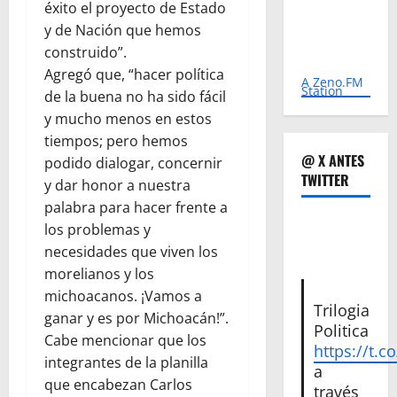
éxito el proyecto de Estado
y de Nación que hemos
construido”.
Agregó que, “hacer política
A Zeno.FM
Station
de la buena no ha sido fácil
y mucho menos en estos
tiempos; pero hemos
@ X ANTES
podido dialogar, concernir
TWITTER
y dar honor a nuestra
palabra para hacer frente a
los problemas y
necesidades que viven los
morelianos y los
michoacanos. ¡Vamos a
Trilogia
ganar y es por Michoacán!”.
Politica
Cabe mencionar que los
https://t.c
integrantes de la planilla
a
que encabezan Carlos
través