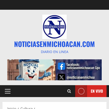
Saltar
al
contenido
NOTICIASENMICHOACAN.COM
DIARIO EN LINEA
EN VIVO
Menú
principal
Inicio
Cultura