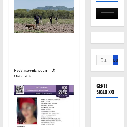
a
s
Localizan restos óseos
durante jornada de
búsqueda forense en
Buscar:
Villamar
Noticiasenmichoacan
08/06/2026
GENTE
SIGLO XXI