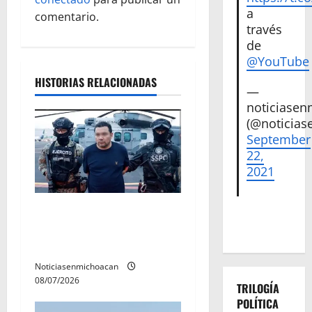
a
ó
comentario.
través
de
n
@YouTube
d
HISTORIAS RELACIONADAS
—
e
noticiase
(@noticias
e
September
22,
n
2021
t
Vinculan a proceso al R1,
r
permanecera en prisión
preventiva
a
Noticiasenmichoacan
d
08/07/2026
TRILOGÍA
POLÍTICA