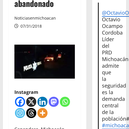
abandonado
@Octavio
Noticiasenmichoacan
Octavio
Ocampo
07/31/2018
Cordoba
Líder
del
PRD
Michoacán
admite
que
la
seguridad
es la
Instagram
demanda
central
de la
población
#michoac