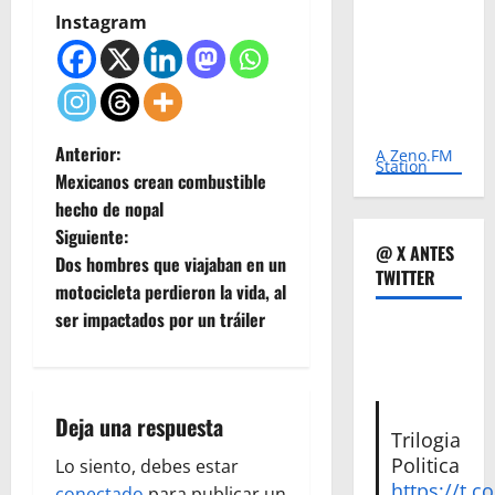
Instagram
N
Anterior:
A Zeno.FM
Station
Mexicanos crean combustible
a
hecho de nopal
Siguiente:
v
@ X ANTES
Dos hombres que viajaban en un
TWITTER
e
motocicleta perdieron la vida, al
ser impactados por un tráiler
g
a
Deja una respuesta
c
Trilogia
Politica
Lo siento, debes estar
i
https://t.c
conectado
para publicar un