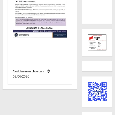
Localizan sin vida a Javier y
Melania; ambos contaban
con ficha de búsqueda en
Álvaro Obregón.
Noticiasenmichoacan
08/06/2026