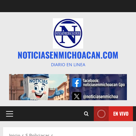
Saltar
al
contenido
NOTICIASENMICHOACAN.COM
DIARIO EN LINEA
EN VIVO
Menú
principal
Inicio
S Policiacas