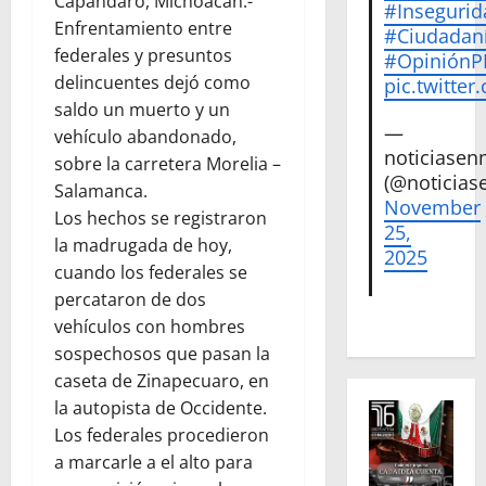
Capandaro, Michoacán.-
#Insegurid
Enfrentamiento entre
#Ciudadan
federales y presuntos
#Opinión
delincuentes dejó como
pic.twitte
saldo un muerto y un
—
vehículo abandonado,
noticiase
sobre la carretera Morelia –
(@noticias
Salamanca.
November
Los hechos se registraron
25,
la madrugada de hoy,
2025
cuando los federales se
percataron de dos
vehículos con hombres
sospechosos que pasan la
caseta de Zinapecuaro, en
la autopista de Occidente.
Los federales procedieron
a marcarle a el alto para