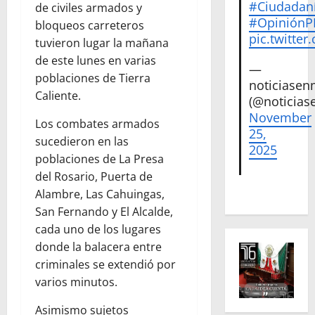
#Ciudadan
de civiles armados y
#Opinión
bloqueos carreteros
pic.twitte
tuvieron lugar la mañana
de este lunes en varias
—
poblaciones de Tierra
noticiase
Caliente.
(@noticias
November
Los combates armados
25,
sucedieron en las
2025
poblaciones de La Presa
del Rosario, Puerta de
Alambre, Las Cahuingas,
San Fernando y El Alcalde,
cada uno de los lugares
donde la balacera entre
criminales se extendió por
varios minutos.
Asimismo sujetos