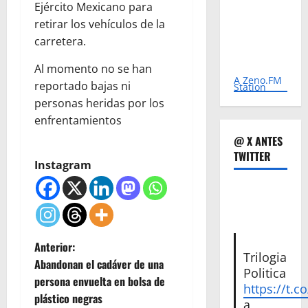
Ejército Mexicano para
retirar los vehículos de la
carretera.
Al momento no se han
A Zeno.FM
reportado bajas ni
Station
personas heridas por los
enfrentamientos
@ X ANTES
TWITTER
Instagram
N
Anterior:
Trilogia
Abandonan el cadáver de una
Politica
a
persona envuelta en bolsa de
https://t.c
plástico negras
a