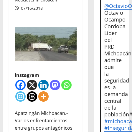
@Octavio
07/16/2018
Octavio
Ocampo
Cordoba
Líder
del
PRD
Michoacán
admite
que
la
Instagram
seguridad
es la
demanda
central
de la
Apatzingán Michoacán.-
población
Varios enfrentamientos
#michoac
#Insegurid
entre grupos antagónicos