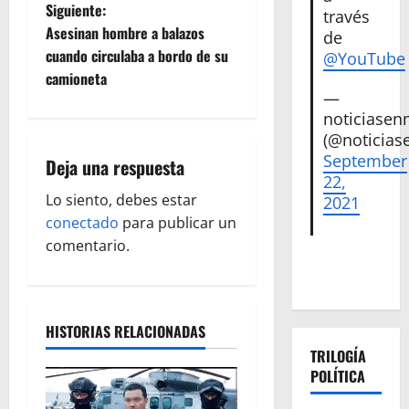
v
Siguiente:
través
e
Asesinan hombre a balazos
de
cuando circulaba a bordo de su
@YouTube
g
camioneta
—
a
noticiase
(@noticias
c
September
Deja una respuesta
22,
i
Lo siento, debes estar
2021
ó
conectado
para publicar un
comentario.
n
d
HISTORIAS RELACIONADAS
e
TRILOGÍA
POLÍTICA
e