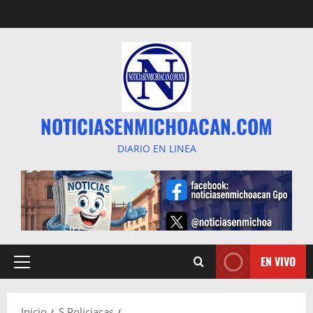
Saltar
al
contenido
NOTICIASENMICHOACAN.COM
DIARIO EN LINEA
EN VIVO
Menú
principal
Inicio
S Policiacas