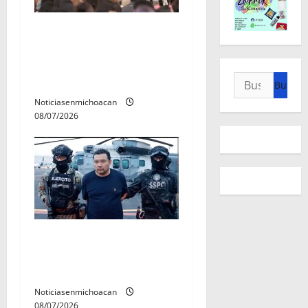
A sumar en la rconstrucción
del tejido sociale, invita
rectora a madres y padres
Buscar:
de estudiantes nicolaitas
Noticiasenmichoacan
08/07/2026
Vinculan a proceso al R1,
permanecera en prisión
preventiva
Noticiasenmichoacan
08/07/2026