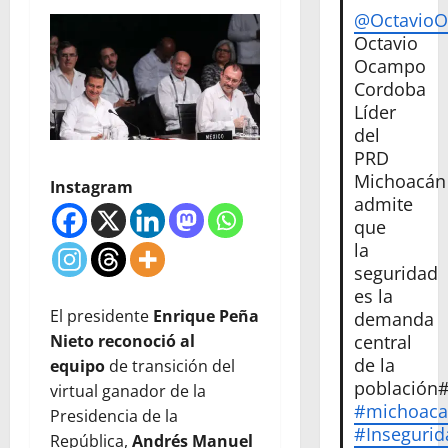
@Octavio
Octavio
Ocampo
Cordoba
Líder
del
PRD
Michoacán
Instagram
admite
que
la
seguridad
es la
El presidente
Enrique Peña
demanda
Nieto reconoció al
central
de la
equipo
de transición del
población
virtual ganador de la
#michoac
Presidencia de la
#Insegurid
República,
Andrés Manuel