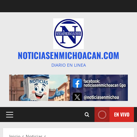
Saltar
al
contenido
NOTICIASENMICHOACAN.COM
DIARIO EN LINEA
EN VIVO
Menú
principal
Inicio
Noticias