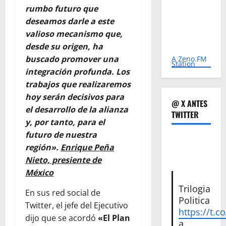
rumbo futuro que
deseamos darle a este
valioso mecanismo que,
desde su origen, ha
buscado promover una
A Zeno.FM
Station
integración profunda. Los
trabajos que realizaremos
hoy serán decisivos para
@ X ANTES
el desarrollo de la alianza
TWITTER
y, por tanto, para el
futuro de nuestra
región».
Enrique Peña
Nieto, presiente de
México
Trilogia
En sus red social de
Politica
Twitter, el jefe del Ejecutivo
https://t.c
dijo que se acordó
«El Plan
a