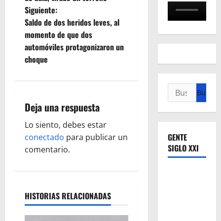
v
Siguiente:
e
Saldo de dos heridos leves, al
momento de que dos
g
automóviles protagonizaron un
choque
a
c
Buscar:
i
Deja una respuesta
ó
Lo siento, debes estar
GENTE
conectado
para publicar un
n
SIGLO XXI
comentario.
d
e
HISTORIAS RELACIONADAS
e