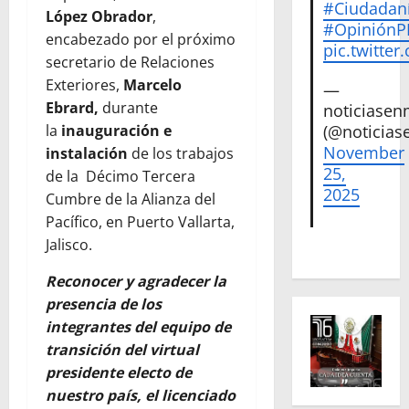
#Ciudadan
López Obrador
,
#Opinión
encabezado por el próximo
pic.twitte
secretario de Relaciones
Exteriores,
Marcelo
—
Ebrard,
durante
noticiase
la
inauguración e
(@noticias
November
instalación
de los trabajos
25,
de la Décimo Tercera
2025
Cumbre de la Alianza del
Pacífico, en Puerto Vallarta,
Jalisco.
Reconocer y agradecer la
presencia de los
integrantes del equipo de
transición del virtual
presidente electo de
nuestro país, el licenciado