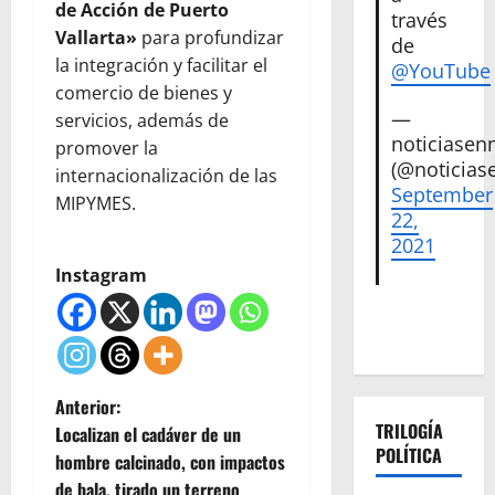
de Acción de Puerto
través
Vallarta»
para profundizar
de
la integración y facilitar el
@YouTube
comercio de bienes y
—
servicios, además de
noticiase
promover la
(@noticias
internacionalización de las
September
MIPYMES.
22,
2021
Instagram
N
Anterior:
TRILOGÍA
Localizan el cadáver de un
a
POLÍTICA
hombre calcinado, con impactos
de bala, tirado un terreno