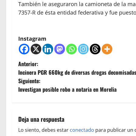
También le aseguraron la camioneta de la ma
7357-R de ésta entidad federativa y fue puest
Instagram
N
Anterior:
Incinera PGR 660kg de diversas drogas decomisada
a
Siguiente:
v
Investigan posible robo a notaria en Morelia
e
g
Deja una respuesta
a
Lo siento, debes estar
conectado
para publicar un 