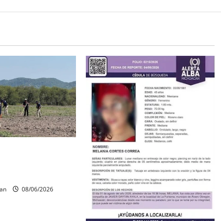
os óseos durante
squeda forense en
can
08/06/2026