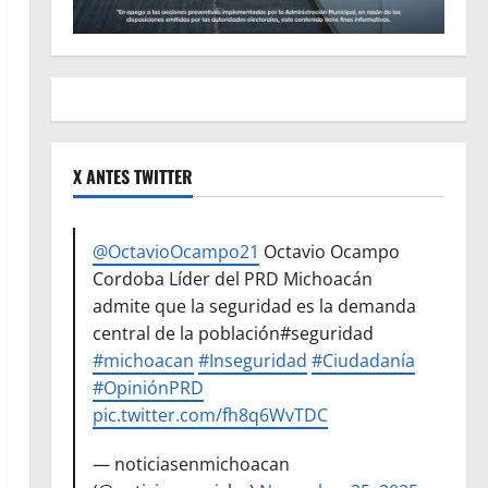
X ANTES TWITTER
@OctavioOcampo21
Octavio Ocampo
Cordoba Líder del PRD Michoacán
admite que la seguridad es la demanda
central de la población#seguridad
#michoacan
#Inseguridad
#Ciudadanía
#OpiniónPRD
pic.twitter.com/fh8q6WvTDC
— noticiasenmichoacan