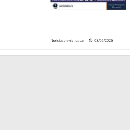
Localizan sin vida a Javier y
Melania; ambos contaban con ficha
de búsqueda en Álvaro Obregón.
Noticiasenmichoacan
08/06/2026