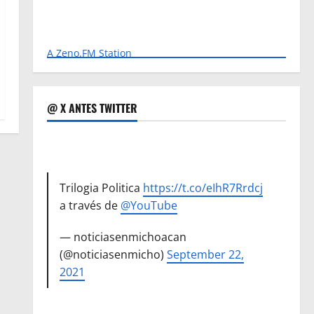
A Zeno.FM Station
@ X ANTES TWITTER
Trilogia Politica
https://t.co/eIhR7Rrdcj
a través de
@YouTube
— noticiasenmichoacan
(@noticiasenmicho)
September 22,
2021