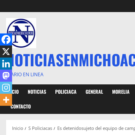
Saltar
al
contenido
NOTICIASENMICHOA
DIARIO EN LINEA
INICIO
NOTICIAS
POLICIACA
GENERAL
MORELIA
CONTACTO
Inicio
S Policiacas
Es detenidosujeto del equipo de cam