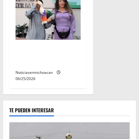
Familia del «Pato Merlin»
inicò el registro del «Pato
Merlin» ante el IMPI
Noticiasenmichoacan
06/25/2026
TE PUEDEN INTERESAR