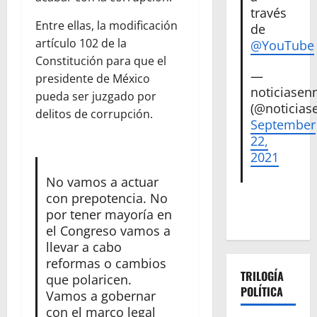
través
Entre ellas, la modificación
de
artículo 102 de la
@YouTube
Constitución para que el
—
presidente de México
noticiase
pueda ser juzgado por
(@noticias
delitos de corrupción.
September
22,
2021
No vamos a actuar
con prepotencia. No
por tener mayoría en
el Congreso vamos a
llevar a cabo
reformas o cambios
TRILOGÍA
que polaricen.
POLÍTICA
Vamos a gobernar
con el marco legal