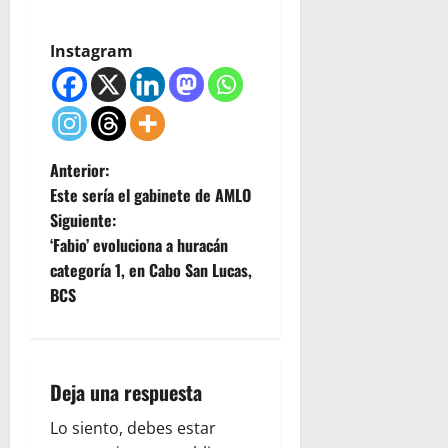
Instagram
N
Anterior:
Este sería el gabinete de AMLO
a
Siguiente:
‘Fabio’ evoluciona a huracán
v
categoría 1, en Cabo San Lucas,
e
BCS
g
a
Deja una respuesta
c
Lo siento, debes estar