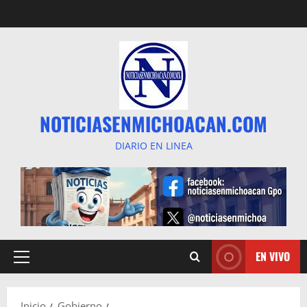
Saltar
al
contenido
NOTICIASENMICHOACAN.COM
DIARIO EN LINEA
EN VIVO
Menú
principal
Inicio
Gobierno