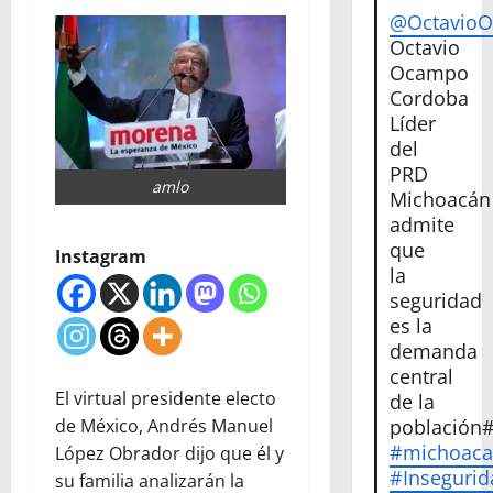
@Octavio
Octavio
Ocampo
Cordoba
Líder
del
PRD
amlo
Michoacán
admite
que
Instagram
la
seguridad
es la
demanda
central
El virtual presidente electo
de la
de México, Andrés Manuel
población
#michoac
López Obrador dijo que él y
#Insegurid
su familia analizarán la