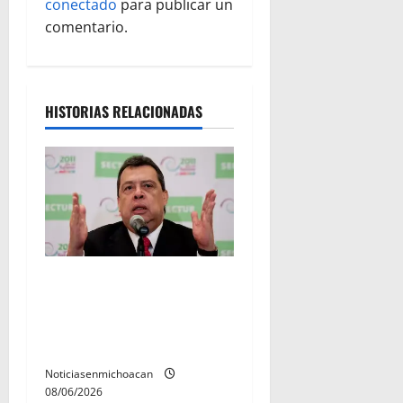
conectado
para publicar un
i
comentario.
ó
n
HISTORIAS RELACIONADAS
d
e
e
n
t
FGR detiene al
exgobernador Ángel Aguirre
r
por presunto encubrimiento
en el caso Ayotzinapa
a
Noticiasenmichoacan
d
08/06/2026