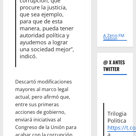
corrupción, que
procure la justicia,
que sea ejemplo,
para que de esta
manera, pueda tener
autoridad política y
A Zeno.FM
Station
ayudemos a lograr
una sociedad mejor”,
indicó.
@ X ANTES
TWITTER
Descartó modificaciones
mayores al marco legal
actual, pero afirmó que,
entre sus primeras
acciones de gobierno,
Trilogia
enviará iniciativas al
Politica
Congreso de la Unión para
https://t.c
a
acabar con la corrupción.