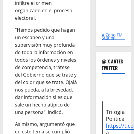
infiltre el crimen
organizado en el proceso
electoral.
“Hemos pedido que hagan
A Zeno.FM
un escaneo y una
Station
supervisión muy profunda
de toda la información en
todos los órdenes y niveles
@ X ANTES
de competencia, trátese
TWITTER
del Gobierno que se trate y
del color que se trate. Ojalá
nos pueda, a la brevedad,
dar información si es que
sale un hecho atípico de
Trilogia
una persona”, indicó.
Politica
Asimismo, argumentó que
https://t.c
en este tema se cumplió
a