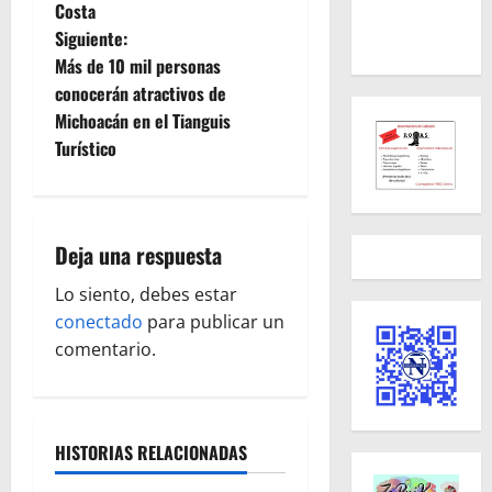
Costa
v
Siguiente:
e
Más de 10 mil personas
conocerán atractivos de
g
Michoacán en el Tianguis
Turístico
a
c
i
Deja una respuesta
ó
Lo siento, debes estar
conectado
para publicar un
n
comentario.
d
e
HISTORIAS RELACIONADAS
e