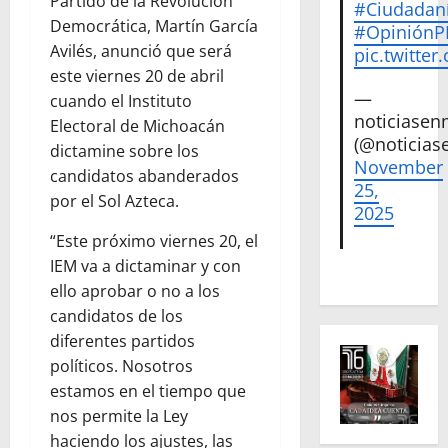
Partido de la Revolución
#Ciudadan
Democrática, Martín García
#Opinión
Avilés, anunció que será
pic.twitte
este viernes 20 de abril
—
cuando el Instituto
noticiase
Electoral de Michoacán
(@noticias
dictamine sobre los
November
candidatos abanderados
25,
por el Sol Azteca.
2025
“Este próximo viernes 20, el
IEM va a dictaminar y con
ello aprobar o no a los
candidatos de los
diferentes partidos
políticos. Nosotros
estamos en el tiempo que
nos permite la Ley
haciendo los ajustes, las