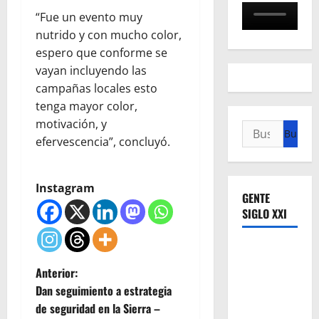
“Fue un evento muy
nutrido y con mucho color,
espero que conforme se
vayan incluyendo las
campañas locales esto
tenga mayor color,
motivación, y
Buscar:
efervescencia”, concluyó.
Instagram
GENTE
SIGLO XXI
N
Anterior:
Dan seguimiento a estrategia
a
de seguridad en la Sierra –