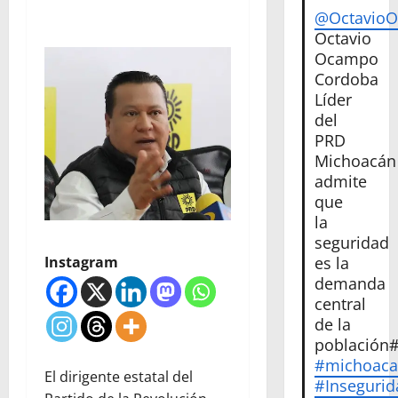
@Octavio
Octavio
Ocampo
Cordoba
Líder
del
PRD
Michoacán
admite
que
la
seguridad
es la
Instagram
demanda
central
de la
población
#michoac
El dirigente estatal del
#Insegurid