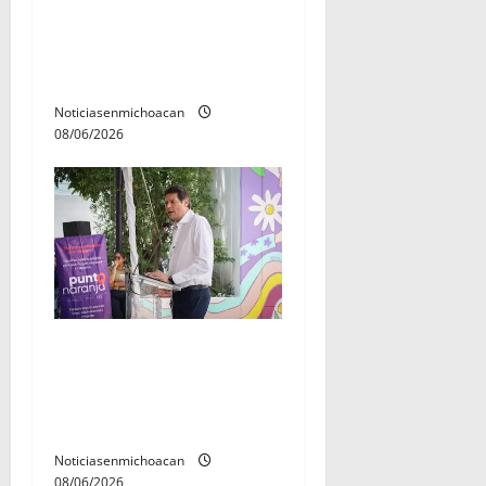
El Carnaval de Mérida 2027
ya tiene a sus 12 reinas y
reyes.
Noticiasenmichoacan
08/06/2026
Inaugura Alfonso Martínez
Centro Integral de Atención
y Servicios a las Mujeres de
Morelia
Noticiasenmichoacan
08/06/2026