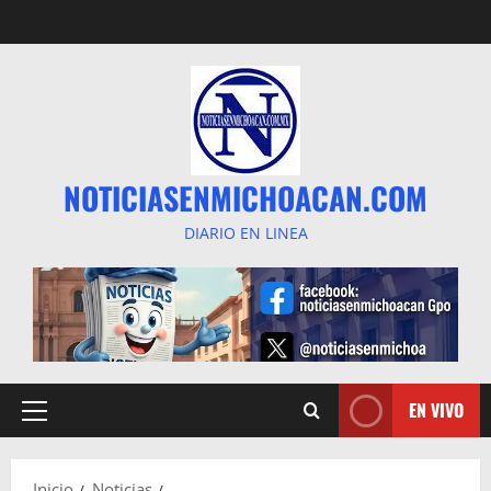
Saltar
al
contenido
NOTICIASENMICHOACAN.COM
DIARIO EN LINEA
EN VIVO
Menú
principal
Inicio
Noticias