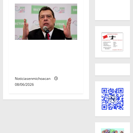
FGR detiene al
exgobernador Ángel Aguirre
por presunto encubrimiento
en el caso Ayotzinapa
Noticiasenmichoacan
08/06/2026