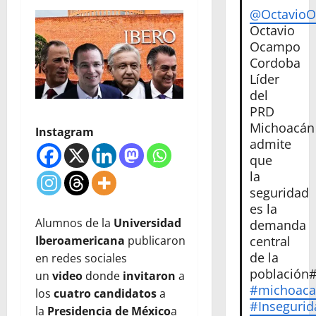
@Octavio
Octavio
Ocampo
Cordoba
Líder
del
PRD
Michoacán
Instagram
admite
que
la
seguridad
es la
Alumnos de la
Universidad
demanda
Iberoamericana
publicaron
central
de la
en redes sociales
población
un
video
donde
invitaron
a
#michoac
los
cuatro candidatos
a
#Insegurid
la
Presidencia de México
a