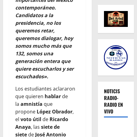
importantes del México
contemporáneo.
Candidatos a la
presidencia, no los
queremos retar,
queremos dialogar, hoy
somos mucho más que
132, somos una
generación entera que
quiere escucharlos y ser
escuchados».
Los estudiantes aclararon
NOTICIS
que quieren
hablar
de
RADIO-
la
amnistía
que
RADIO EN
VIVO
propone
López Obrador
,
el
voto útil
de
Ricardo
Anaya
, las
siete de
siete
de
José Antonio