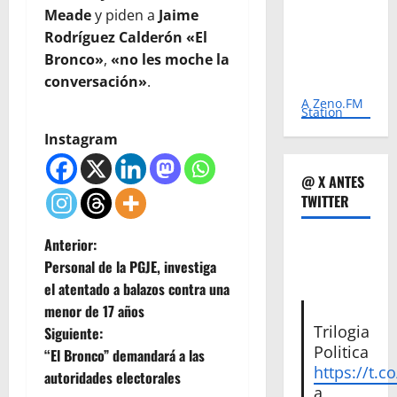
Meade
y piden a
Jaime
Rodríguez Calderón «El
Bronco»
,
«no les moche la
conversación»
.
A Zeno.FM
Station
Instagram
@ X ANTES
TWITTER
N
Anterior:
Personal de la PGJE, investiga
a
el atentado a balazos contra una
menor de 17 años
v
Trilogia
Siguiente:
Politica
e
“El Bronco” demandará a las
https://t.c
autoridades electorales
a