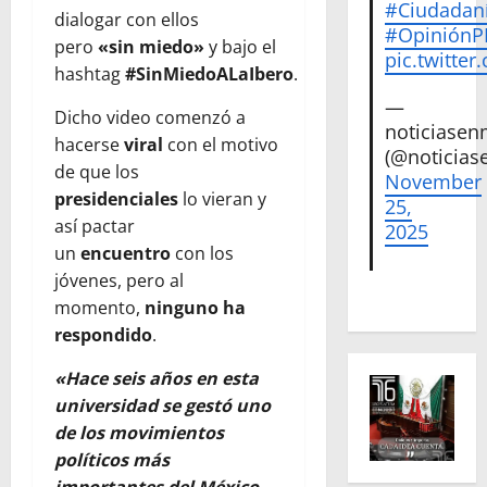
#Ciudadan
dialogar con ellos
#Opinión
pero
«sin miedo»
y bajo el
pic.twitte
hashtag
#SinMiedoALaIbero
.
—
Dicho video comenzó a
noticiase
hacerse
viral
con el motivo
(@noticias
de que los
November
presidenciales
lo vieran y
25,
así pactar
2025
un
encuentro
con los
jóvenes, pero al
momento,
ninguno ha
respondido
.
«Hace seis años en esta
universidad se gestó uno
de los movimientos
políticos más