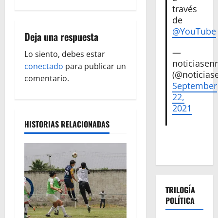
g
través
a
de
@YouTube
Deja una respuesta
c
—
Lo siento, debes estar
i
noticiase
conectado
para publicar un
(@noticias
ó
comentario.
September
22,
n
2021
d
HISTORIAS RELACIONADAS
e
e
n
TRILOGÍA
POLÍTICA
t