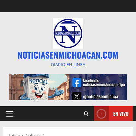
Saltar
al
contenido
NOTICIASENMICHOACAN.COM
DIARIO EN LINEA
EN VIVO
Menú
principal
Inicio
Cultura