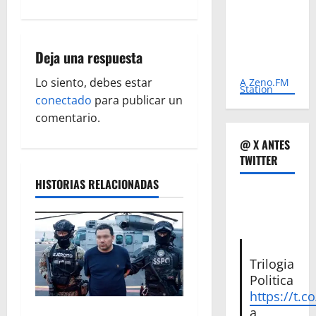
g
a
Deja una respuesta
c
Lo siento, debes estar
A Zeno.FM
Station
conectado
para publicar un
i
comentario.
ó
@ X ANTES
TWITTER
n
HISTORIAS RELACIONADAS
d
e
e
Trilogia
Politica
n
https://t.c
a
Vinculan a proceso al R1,