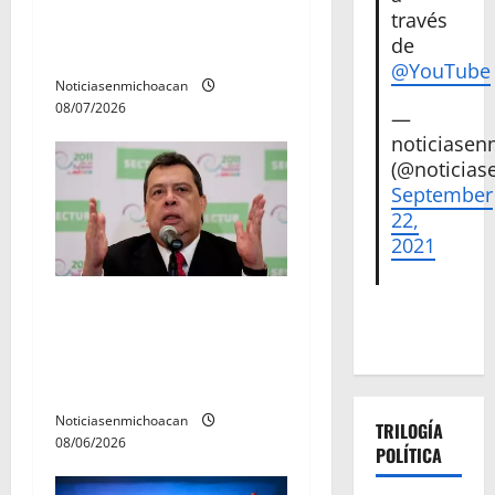
t
través
permanecera en prisión
r
de
preventiva
@YouTube
a
Noticiasenmichoacan
08/07/2026
—
d
noticiase
(@noticias
a
September
22,
s
2021
FGR detiene al
exgobernador Ángel Aguirre
por presunto encubrimiento
en el caso Ayotzinapa
Noticiasenmichoacan
TRILOGÍA
08/06/2026
POLÍTICA