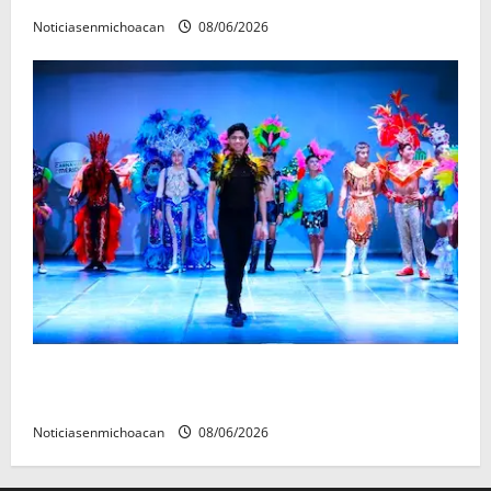
Noticiasenmichoacan
08/06/2026
El Carnaval de Mérida 2027 ya tiene a sus 12 reinas y
reyes.
Noticiasenmichoacan
08/06/2026