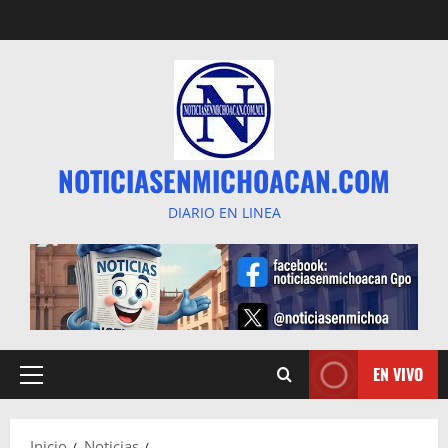
Saltar
al
contenido
NOTICIASENMICHOACAN.COM
DIARIO EN LINEA
EN VIVO
Menú
principal
Inicio
Noticias