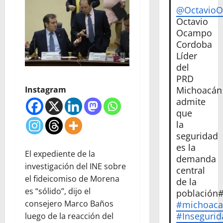
@Octavio
Octavio
Ocampo
Cordoba
Líder
del
PRD
Instagram
Michoacán
admite
que
la
seguridad
es la
El expediente de la
demanda
investigación del INE sobre
central
el fideicomiso de Morena
de la
es “sólido”, dijo el
población
consejero Marco Baños
#michoac
#Insegurid
luego de la reacción del