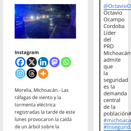
@Octavio
Octavio
Ocampo
Cordoba
Líder
del
PRD
Instagram
Michoacán
admite
que
la
seguridad
es la
Morelia, Michoacán.- Las
demanda
ráfagas de viento y la
central
tormenta eléctrica
de la
registradas la tarde de este
población
lunes provocaron la caída
#michoac
#Insegurid
de un árbol sobre la