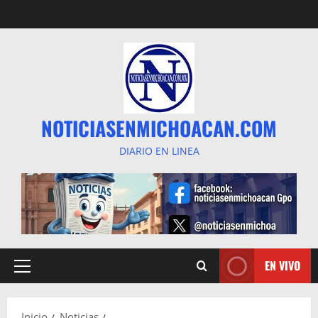
Saltar
al
contenido
NOTICIASENMICHOACAN.COM
DIARIO EN LINEA
EN VIVO
Menú
principal
Inicio
Noticias