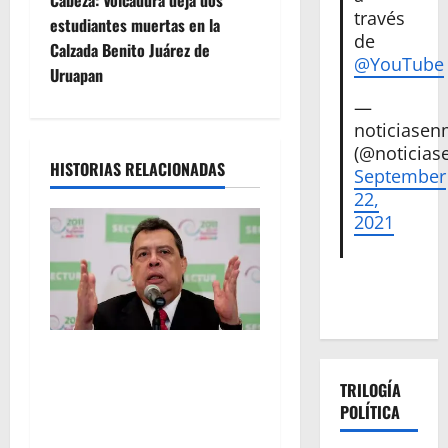
e
Cabeza: Volcadura deja dos
través
estudiantes muertas en la
g
de
Calzada Benito Juárez de
@YouTube
Uruapan
a
—
c
noticiase
(@noticias
i
HISTORIAS RELACIONADAS
September
22,
ó
2021
n
d
e
FGR detiene al
e
exgobernador Ángel Aguirre
TRILOGÍA
por presunto encubrimiento
POLÍTICA
n
en el caso Ayotzinapa