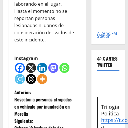
laborando en el lugar.
Hasta el momento no se
reportan personas
lesionadas ni daños de
consideración derivados de
A Zeno.FM
Station
este incidente.
@ X ANTES
Instagram
TWITTER
N
Anterior:
Rescatan a personas atrapadas
a
en vehículo por inundación en
Trilogia
Politica
Morelia
v
https://t.c
Siguiente:
a