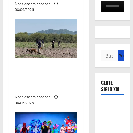
t
Noticiasenmichoacan
08/06/2026
r
a
d
a
Buscar:
Localizan restos óseos
s
durante jornada de
búsqueda forense en
GENTE
Villamar
SIGLO XXI
Noticiasenmichoacan
08/06/2026