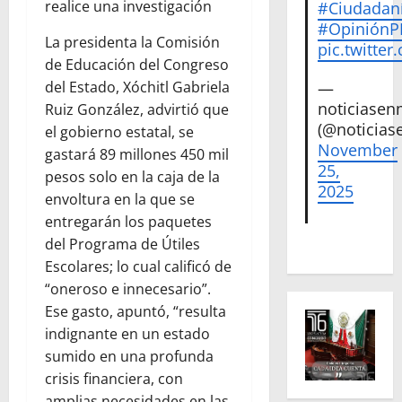
realice una investigación
#Ciudadan
#Opinión
La presidenta la Comisión
pic.twitte
de Educación del Congreso
del Estado, Xóchitl Gabriela
—
noticiase
Ruiz González, advirtió que
(@noticias
el gobierno estatal, se
November
gastará 89 millones 450 mil
25,
pesos solo en la caja de la
2025
envoltura en la que se
entregarán los paquetes
del Programa de Útiles
Escolares; lo cual calificó de
“oneroso e innecesario”.
Ese gasto, apuntó, “resulta
indignante en un estado
sumido en una profunda
crisis financiera, con
amplias necesidades en las