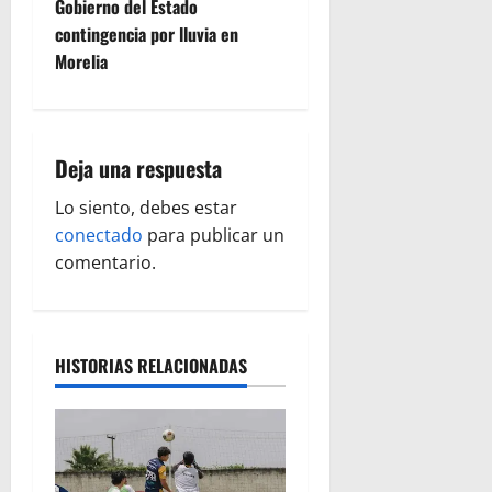
Gobierno del Estado
g
contingencia por lluvia en
Morelia
a
c
i
Deja una respuesta
ó
Lo siento, debes estar
conectado
para publicar un
n
comentario.
d
e
HISTORIAS RELACIONADAS
e
n