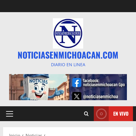
Saltar
al
contenido
NOTICIASENMICHOACAN.COM
DIARIO EN LINEA
EN VIVO
Menú
principal
Inicio
Noticias