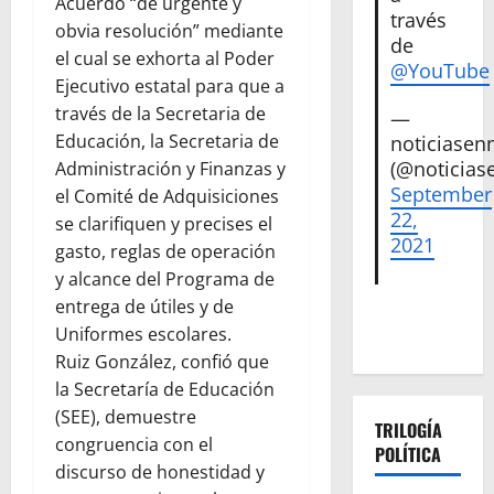
Acuerdo “de urgente y
través
obvia resolución” mediante
de
el cual se exhorta al Poder
@YouTube
Ejecutivo estatal para que a
través de la Secretaria de
—
Educación, la Secretaria de
noticiase
(@noticias
Administración y Finanzas y
September
el Comité de Adquisiciones
22,
se clarifiquen y precises el
2021
gasto, reglas de operación
y alcance del Programa de
entrega de útiles y de
Uniformes escolares.
Ruiz González, confió que
la Secretaría de Educación
(SEE), demuestre
TRILOGÍA
congruencia con el
POLÍTICA
discurso de honestidad y