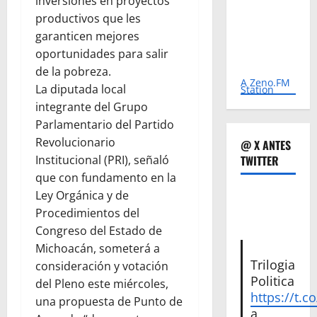
inversiones en proyectos
productivos que les
garanticen mejores
oportunidades para salir
de la pobreza.
A Zeno.FM
La diputada local
Station
integrante del Grupo
Parlamentario del Partido
Revolucionario
@ X ANTES
Institucional (PRI), señaló
TWITTER
que con fundamento en la
Ley Orgánica y de
Procedimientos del
Congreso del Estado de
Michoacán, someterá a
Trilogia
consideración y votación
Politica
del Pleno este miércoles,
https://t.c
una propuesta de Punto de
a