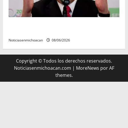
FGR detiene al exgobernador Ángel Aguirre por
presunto encubrimiento en el caso Ayotzinapa
Noticiasenmichoacan
08/06/2026
Copyright © Todos los derechos reservados.
Noticiasenmichoacan.com
|
MoreNews
por AF
themes.