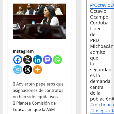
@Octavio
Octavio
Ocampo
Cordoba
Líder
del
PRD
Michoacán
Instagram
admite
que
la
seguridad
es la
demanda
 Advierten papeleros que
central
asignaciones de contratos
de la
no han sido equitativos
población
 Plantea Comisión de
#michoac
Educación que la ASM
#Insegurid