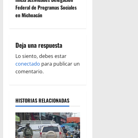
e
Federal de Programas Sociales
g
en Michoacán
a
c
Deja una respuesta
i
Lo siento, debes estar
ó
conectado
para publicar un
comentario.
n
d
HISTORIAS RELACIONADAS
e
e
n