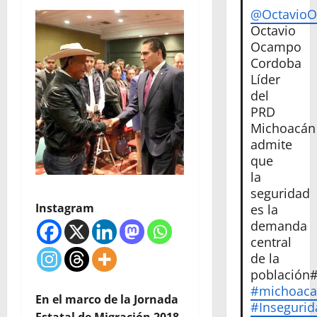
@Octavio
Octavio
Ocampo
Cordoba
Líder
del
PRD
Michoacán
admite
que
la
seguridad
Instagram
es la
demanda
central
de la
población
#michoac
En el marco de la Jornada
#Insegurid