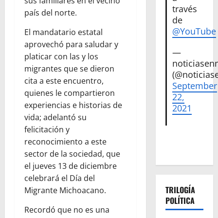
sus familiares en el vecino
través
país del norte.
de
@YouTube
El mandatario estatal
aprovechó para saludar y
—
platicar con las y los
noticiase
migrantes que se dieron
(@noticias
cita a este encuentro,
September
quienes le compartieron
22,
experiencias e historias de
2021
vida; adelantó su
felicitación y
reconocimiento a este
sector de la sociedad, que
el jueves 13 de diciembre
celebrará el Día del
TRILOGÍA
Migrante Michoacano.
POLÍTICA
Recordó que no es una