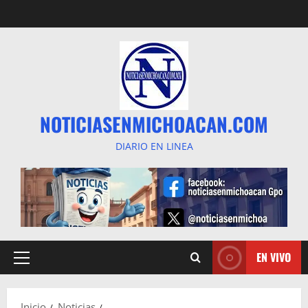
Saltar
al
contenido
NOTICIASENMICHOACAN.COM
DIARIO EN LINEA
EN VIVO
Menú
principal
Inicio
Noticias