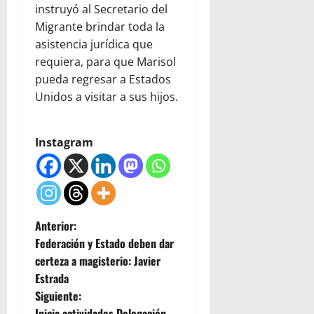
instruyó al Secretario del
Migrante brindar toda la
asistencia jurídica que
requiera, para que Marisol
pueda regresar a Estados
Unidos a visitar a sus hijos.
Instagram
N
Anterior:
Federación y Estado deben dar
a
certeza a magisterio: Javier
Estrada
v
Siguiente:
Inicia actividades Delegación