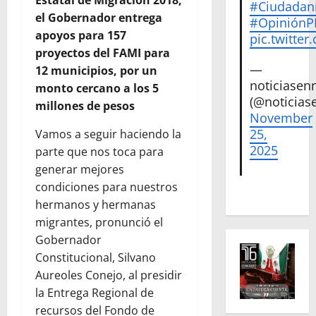
Estatal de Migración 2018,
#Ciudadan
el Gobernador entrega
#Opinión
apoyos para 157
pic.twitte
proyectos del FAMI para
—
12 municipios, por un
noticiase
monto cercano a los 5
(@noticias
millones de pesos
November
25,
Vamos a seguir haciendo la
2025
parte que nos toca para
generar mejores
condiciones para nuestros
hermanos y hermanas
migrantes, pronunció el
Gobernador
Constitucional, Silvano
Aureoles Conejo, al presidir
la Entrega Regional de
recursos del Fondo de