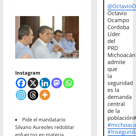
@Octavio
Octavio
Ocampo
Cordoba
Líder
del
PRD
Michoacán
admite
que
Instagram
la
seguridad
es la
demanda
central
de la
población
Pide el mandatario
#michoac
Silvano Aureoles redoblar
#Insegurid
esfuerzos en materia