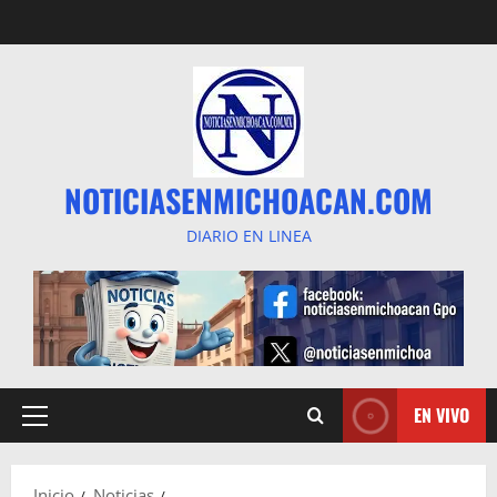
Saltar
al
contenido
NOTICIASENMICHOACAN.COM
DIARIO EN LINEA
EN VIVO
Menú
principal
Inicio
Noticias