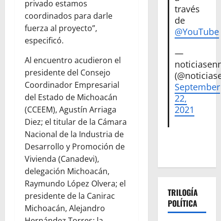
privado estamos
través
coordinados para darle
de
fuerza al proyecto”,
@YouTube
especificó.
—
Al encuentro acudieron el
noticiase
presidente del Consejo
(@noticias
Coordinador Empresarial
September
del Estado de Michoacán
22,
2021
(CCEEM), Agustín Arriaga
Diez; el titular de la Cámara
Nacional de la Industria de
Desarrollo y Promoción de
Vivienda (Canadevi),
delegación Michoacán,
Raymundo López Olvera; el
TRILOGÍA
presidente de la Canirac
POLÍTICA
Michoacán, Alejandro
Hernández Torres; la