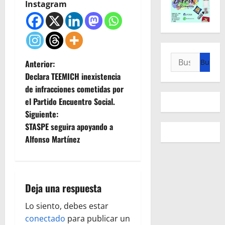
Instagram
Buscar:
N
Anterior:
Declara TEEMICH inexistencia
a
de infracciones cometidas por
el Partido Encuentro Social.
v
Siguiente:
e
STASPE seguira apoyando a
Alfonso Martínez
g
a
Deja una respuesta
c
Lo siento, debes estar
i
conectado
para publicar un