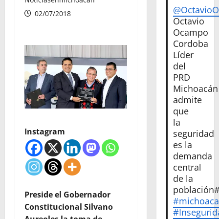
@Octavio
02/07/2018
Octavio
Ocampo
Cordoba
Líder
del
PRD
Michoacán
admite
que
la
Instagram
seguridad
es la
demanda
central
de la
población
Preside el Gobernador
#michoac
Constitucional Silvano
#Insegurid
Aureoles la toma de