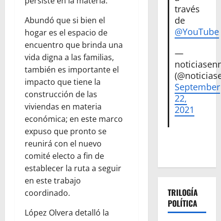
persiste en la materia.
través
de
Abundó que si bien el
@YouTube
hogar es el espacio de
encuentro que brinda una
—
vida digna a las familias,
noticiase
también es importante el
(@noticias
impacto que tiene la
September
construcción de las
22,
viviendas en materia
2021
económica; en este marco
expuso que pronto se
reunirá con el nuevo
comité electo a fin de
establecer la ruta a seguir
en este trabajo
TRILOGÍA
coordinado.
POLÍTICA
López Olvera detalló la