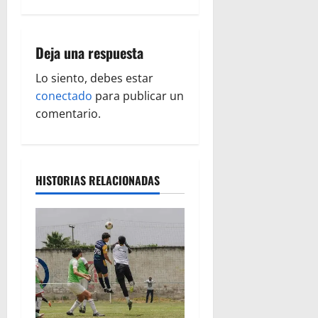
g
a
Deja una respuesta
c
Lo siento, debes estar
i
conectado
para publicar un
ó
comentario.
n
d
HISTORIAS RELACIONADAS
e
e
n
t