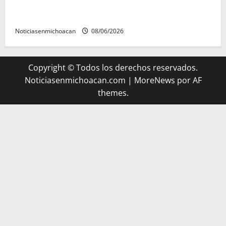
FGR detiene al exgobernador Ángel Aguirre por
presunto encubrimiento en el caso Ayotzinapa
Noticiasenmichoacan
08/06/2026
Copyright © Todos los derechos reservados.
Noticiasenmichoacan.com
|
MoreNews
por AF
themes.