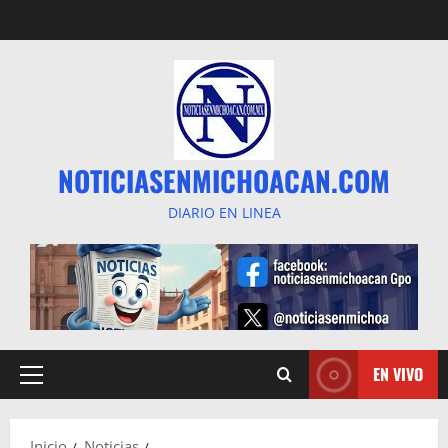
Saltar
al
contenido
NOTICIASENMICHOACAN.COM
DIARIO EN LINEA
EN VIVO
Menú
principal
Inicio
Noticias