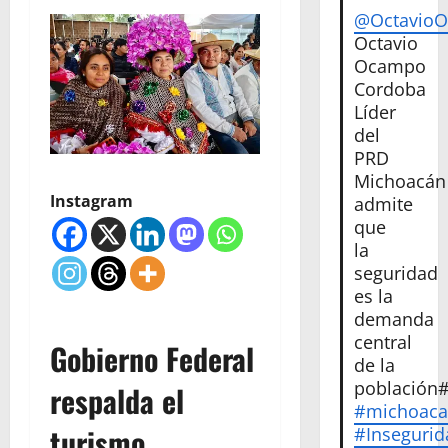
@Octavio
Octavio
Ocampo
Cordoba
Líder
del
PRD
Michoacán
Instagram
admite
que
la
seguridad
es la
demanda
central
Gobierno Federal
de la
población
respalda el
#michoac
turismo
#Insegurid