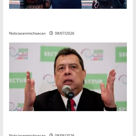
Vinculan a proceso al R1, permanecera en prisión
preventiva
Noticiasenmichoacan
08/07/2026
FGR detiene al exgobernador Ángel Aguirre por
presunto encubrimiento en el caso Ayotzinapa
Noticiasenmichoacan
08/06/2026