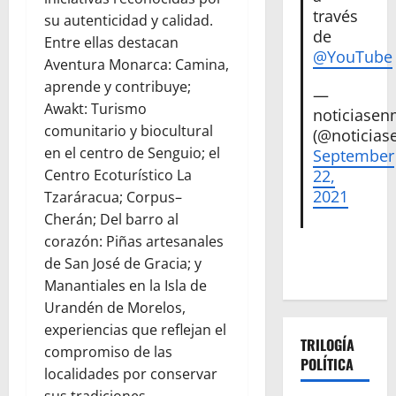
través
su autenticidad y calidad.
de
Entre ellas destacan
@YouTube
Aventura Monarca: Camina,
aprende y contribuye;
—
Awakt: Turismo
noticiase
comunitario y biocultural
(@noticias
en el centro de Senguio; el
September
22,
Centro Ecoturístico La
2021
Tzaráracua; Corpus–
Cherán; Del barro al
corazón: Piñas artesanales
de San José de Gracia; y
Manantiales en la Isla de
Urandén de Morelos,
experiencias que reflejan el
TRILOGÍA
compromiso de las
POLÍTICA
localidades por conservar