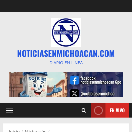
Saltar
al
contenido
NOTICIASENMICHOACAN.COM
DIARIO EN LINEA
EN VIVO
Menú
principal
Inicio
Michoacán