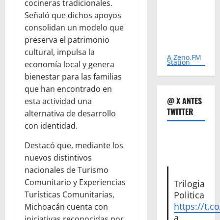
cocineras tradicionales.
Señaló que dichos apoyos
consolidan un modelo que
preserva el patrimonio
cultural, impulsa la
A Zeno.FM
Station
economía local y genera
bienestar para las familias
que han encontrado en
@ X ANTES
esta actividad una
TWITTER
alternativa de desarrollo
con identidad.
Destacó que, mediante los
nuevos distintivos
nacionales de Turismo
Comunitario y Experiencias
Trilogia
Politica
Turísticas Comunitarias,
https://t.c
Michoacán cuenta con
a
iniciativas reconocidas por