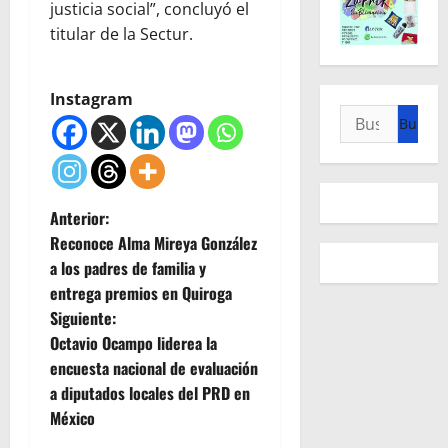
justicia social”, concluyó el
titular de la Sectur.
Instagram
Buscar:
N
Anterior:
Reconoce Alma Mireya González
a
a los padres de familia y
entrega premios en Quiroga
v
Siguiente:
e
Octavio Ocampo liderea la
encuesta nacional de evaluación
g
a diputados locales del PRD en
México
a