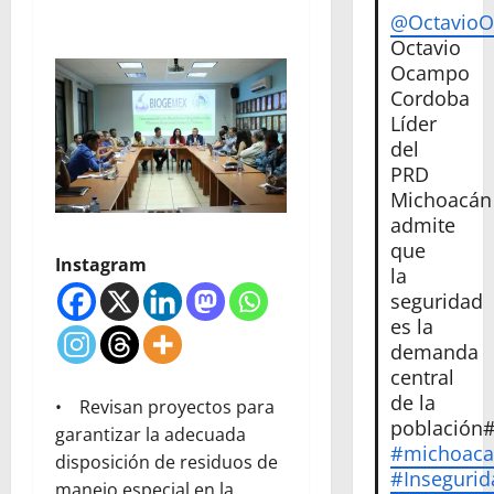
@Octavio
Octavio
Ocampo
Cordoba
Líder
del
PRD
Michoacán
admite
que
Instagram
la
seguridad
es la
demanda
central
de la
• Revisan proyectos para
población
garantizar la adecuada
#michoac
disposición de residuos de
#Insegurid
manejo especial en la