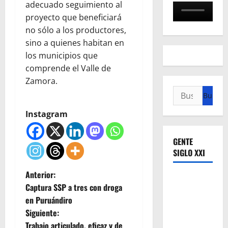
adecuado seguimiento al
proyecto que beneficiará
no sólo a los productores,
sino a quienes habitan en
los municipios que
comprende el Valle de
Zamora.
Buscar:
Instagram
GENTE
SIGLO XXI
N
Anterior:
Captura SSP a tres con droga
a
en Puruándiro
Siguiente:
v
Trabajo articulado, eficaz y de