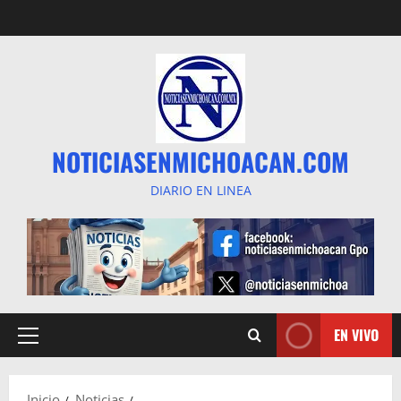
Saltar
al
contenido
NOTICIASENMICHOACAN.COM
DIARIO EN LINEA
EN VIVO
Menú
principal
Inicio
Noticias