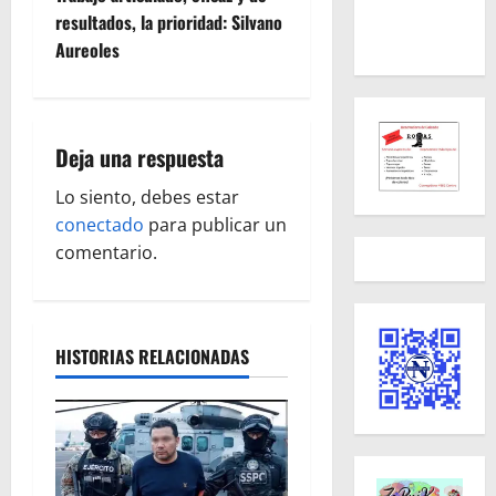
e
resultados, la prioridad: Silvano
Aureoles
g
a
Deja una respuesta
c
Lo siento, debes estar
i
conectado
para publicar un
ó
comentario.
n
d
HISTORIAS RELACIONADAS
e
e