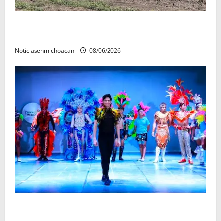
Localizan restos óseos durante jornada de búsqueda
forense en Villamar
Noticiasenmichoacan
08/06/2026
El Carnaval de Mérida 2027 ya tiene a sus 12 reinas y
reyes.