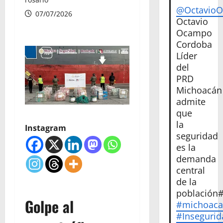
@Octavio
07/07/2026
Octavio
Ocampo
Cordoba
Líder
del
PRD
Michoacán
admite
que
la
Instagram
seguridad
es la
demanda
central
de la
población
Golpe al
#michoac
#Insegurid