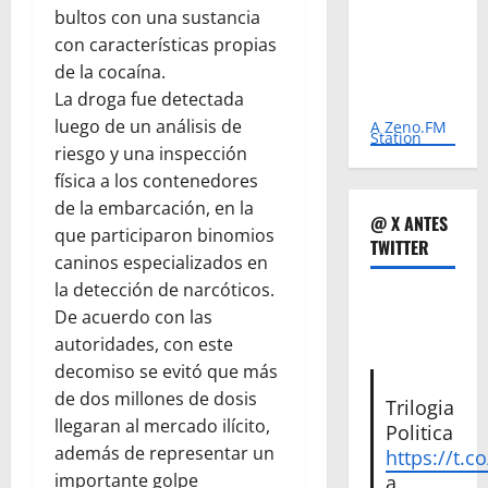
bultos con una sustancia
con características propias
de la cocaína.
La droga fue detectada
luego de un análisis de
A Zeno.FM
Station
riesgo y una inspección
física a los contenedores
de la embarcación, en la
@ X ANTES
que participaron binomios
TWITTER
caninos especializados en
la detección de narcóticos.
De acuerdo con las
autoridades, con este
decomiso se evitó que más
de dos millones de dosis
Trilogia
llegaran al mercado ilícito,
Politica
además de representar un
https://t.c
importante golpe
a