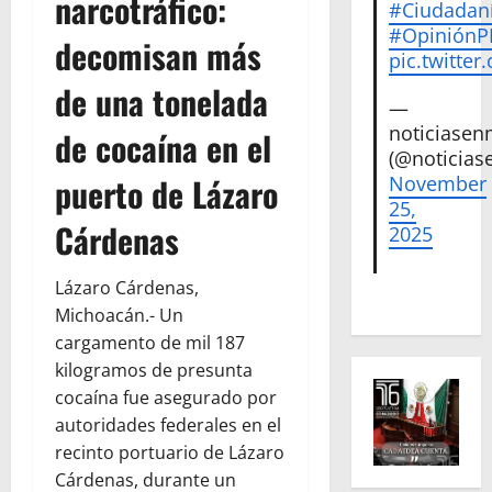
narcotráfico:
#Ciudadan
#Opinión
decomisan más
pic.twitte
de una tonelada
—
noticiase
de cocaína en el
(@noticias
puerto de Lázaro
November
25,
Cárdenas
2025
Lázaro Cárdenas,
Michoacán.- Un
cargamento de mil 187
kilogramos de presunta
cocaína fue asegurado por
autoridades federales en el
recinto portuario de Lázaro
Cárdenas, durante un