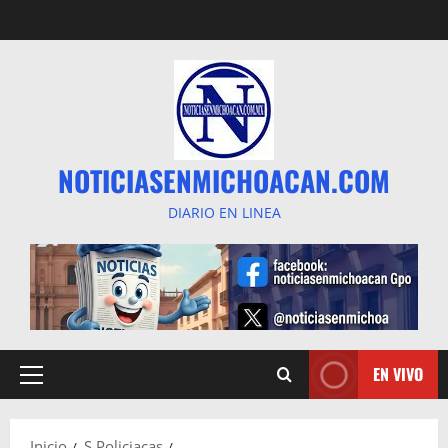
Saltar
al
contenido
NOTICIASENMICHOACAN.COM
DIARIO EN LINEA
EN VIVO
Menú
principal
Inicio
S Policiacas