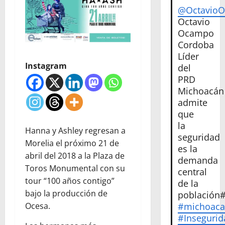
@Octavio
Octavio
Ocampo
Cordoba
Líder
Instagram
del
PRD
Michoacán
admite
que
la
Hanna y Ashley regresan a
seguridad
Morelia el próximo 21 de
es la
abril del 2018 a la Plaza de
demanda
Toros Monumental con su
central
tour “100 años contigo”
de la
bajo la producción de
población
Ocesa.
#michoac
#Insegurid