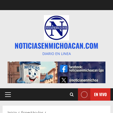
Saltar
al
contenido
NOTICIASENMICHOACAN.COM
DIARIO EN LINEA
EN VIVO
Menú
principal
Inicio
Espectáculos