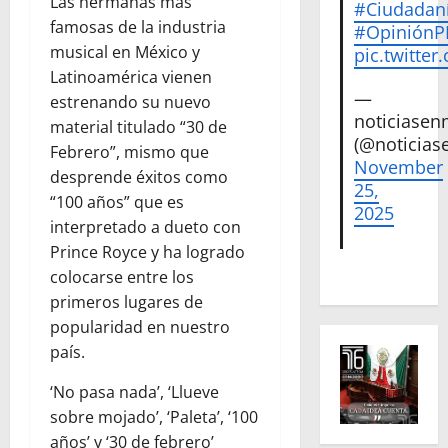
Las hermanas más
#Ciudadan
famosas de la industria
#Opinión
musical en México y
pic.twitte
Latinoamérica vienen
—
estrenando su nuevo
noticiase
material titulado “30 de
(@noticias
Febrero”, mismo que
November
desprende éxitos como
25,
“100 años” que es
2025
interpretado a dueto con
Prince Royce y ha logrado
colocarse entre los
primeros lugares de
popularidad en nuestro
país.
‘No pasa nada’, ‘Llueve
sobre mojado’, ‘Paleta’, ‘100
años’ y ‘30 de febrero’