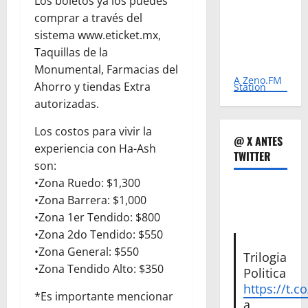
Los boletos ya los puedes
comprar a través del
sistema www.eticket.mx,
Taquillas de la
Monumental, Farmacias del
A Zeno.FM
Ahorro y tiendas Extra
Station
autorizadas.
Los costos para vivir la
@ X ANTES
experiencia con Ha-Ash
TWITTER
son:
•Zona Ruedo: $1,300
•Zona Barrera: $1,000
•Zona 1er Tendido: $800
•Zona 2do Tendido: $550
•Zona General: $550
Trilogia
•Zona Tendido Alto: $350
Politica
https://t.c
*Es importante mencionar
a