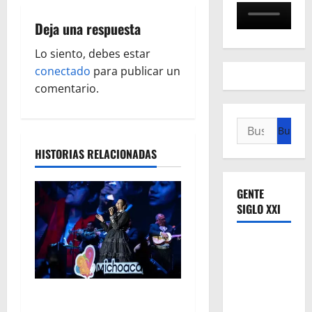
c
Deja una respuesta
i
Lo siento, debes estar
ó
conectado
para publicar un
comentario.
n
Buscar:
d
HISTORIAS RELACIONADAS
e
e
GENTE
SIGLO XXI
n
t
r
Natalia Jiménez estremece