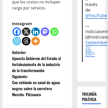
que los costos no incluyen
través
cargo por servicio.
de
@YouTube
Instagram
—
noticiase
(@noticias
September
22,
N
Anterior:
2021
Apuesta Gobierno del Estado al
a
fortalecimiento de la industria
de la transformación
v
Siguiente:
e
Cae vehículo en canal de aguas
negras sobre la carretera
g
TRILOGÍA
Morelia- Pátzcuaro
POLÍTICA
a