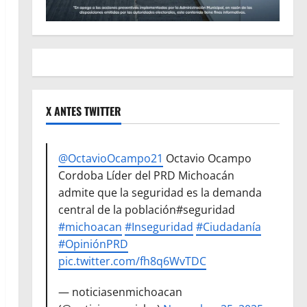
X ANTES TWITTER
@OctavioOcampo21
Octavio Ocampo
Cordoba Líder del PRD Michoacán
admite que la seguridad es la demanda
central de la población#seguridad
#michoacan
#Inseguridad
#Ciudadanía
#OpiniónPRD
pic.twitter.com/fh8q6WvTDC
— noticiasenmichoacan