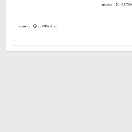
Circula video de Carlos Manzo
rosario
08/05
t
conviviendo con «Poncho la
Quiringua»
r
rosario
08/05/2026
a
d
a
s