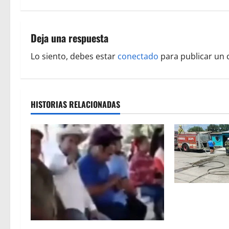
e
g
Deja una respuesta
a
Lo siento, debes estar
conectado
para publicar un 
c
i
HISTORIAS RELACIONADAS
ó
n
d
e
Fuga de gas p
e
consume tres 
n
vivienda en Za