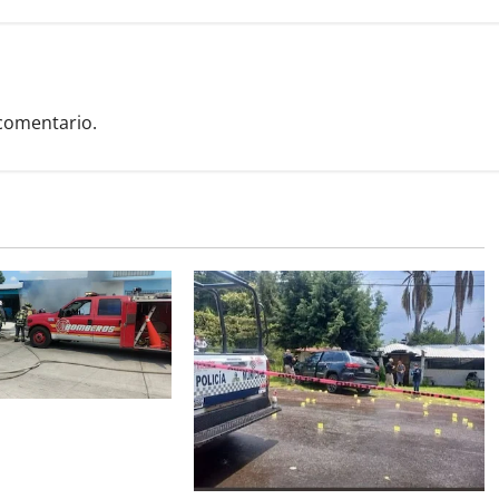
comentario.
rovoca incendio que
camionetas y una
capu.