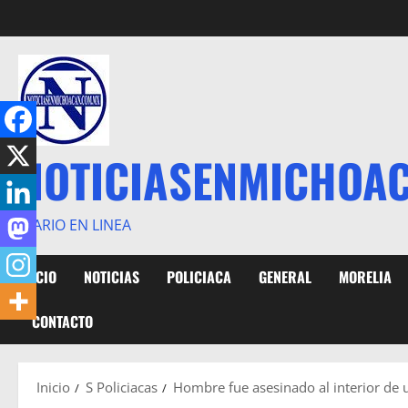
Saltar
al
contenido
NOTICIASENMICHOA
DIARIO EN LINEA
INICIO
NOTICIAS
POLICIACA
GENERAL
MORELIA
CONTACTO
Inicio
S Policiacas
Hombre fue asesinado al interior de 