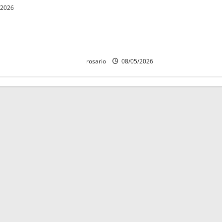
Identifican a los dos hombres
/2026
asesinados dentro de una
camioneta en Salvador Escalante
Salvador Escalante.
rosario
08/05/2026