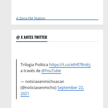
A Zeno.FM Station
@ X ANTES TWITTER
Trilogia Politica
https://t.co/eIhR7Rrdcj
a través de
@YouTube
— noticiasenmichoacan
(@noticiasenmicho)
September 22,
2021