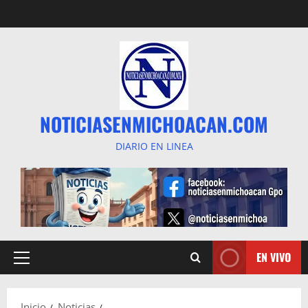
Saltar
al
contenido
NOTICIASENMICHOACAN.COM
DIARIO EN LINEA
EN VIVO
Menú
principal
Inicio
Noticias