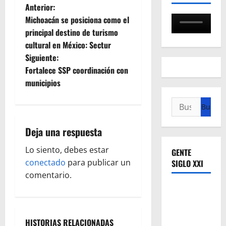
N
Anterior:
Michoacán se posiciona como el
a
principal destino de turismo
cultural en México: Sectur
v
Siguiente:
e
Fortalece SSP coordinación con
municipios
g
Buscar:
a
Deja una respuesta
c
Lo siento, debes estar
GENTE
i
conectado
para publicar un
SIGLO XXI
ó
comentario.
n
d
HISTORIAS RELACIONADAS