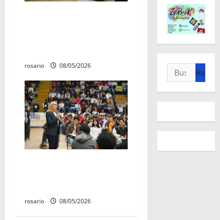
El 4 de marzo quedó
establecido como «Día del
Aniversario de la Batalla del
Fuerte de Cóporo de 1815»
rosario
08/05/2026
Buscar:
Este miércoles, UMSNH
lanza tercera convocatoria
de nuevo ingreso
rosario
08/05/2026