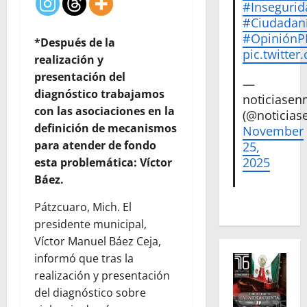
#Insegurid
#Ciudadan
#Opinión
*Después de la
pic.twitte
realización y
presentación del
—
diagnóstico trabajamos
noticiase
con las asociaciones en la
(@noticias
definición de mecanismos
November
para atender de fondo
25,
2025
esta problemática: Víctor
Báez.
Pátzcuaro, Mich. El
presidente municipal,
Víctor Manuel Báez Ceja,
informó que tras la
realización y presentación
del diagnóstico sobre