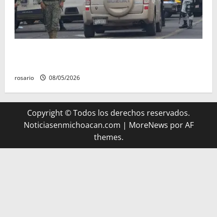
A la baja homicidios dolosos un 31 por ciento en
Michoacán, según Gobierno del Estado
rosario
08/05/2026
Copyright © Todos los derechos reservados.
Noticiasenmichoacan.com
|
MoreNews
por AF
themes.