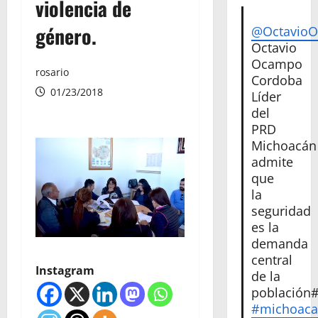
violencia de
género.
@Octavio
Octavio
Ocampo
rosario
Cordoba
01/23/2018
Líder
del
PRD
Michoacán
admite
que
la
seguridad
es la
demanda
central
Instagram
de la
población
#michoac