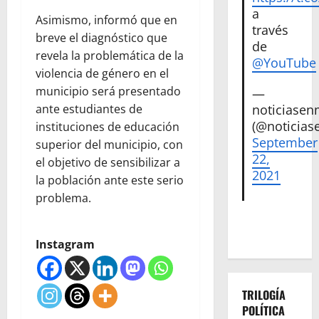
a
Asimismo, informó que en
través
breve el diagnóstico que
de
revela la problemática de la
@YouTube
violencia de género en el
municipio será presentado
—
noticiase
ante estudiantes de
(@noticias
instituciones de educación
September
superior del municipio, con
22,
el objetivo de sensibilizar a
2021
la población ante este serio
problema.
Instagram
TRILOGÍA
POLÍTICA