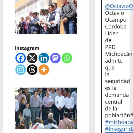
@Octavio
Octavio
Ocampo
Cordoba
Líder
del
PRD
Instagram
Michoacán
admite
que
la
seguridad
es la
demanda
central
de la
población
#michoac
#Insegurid