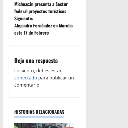
Michoacán presenta a Sectur
a
federal proyectos turísticos
Siguiente:
v
Alejandro Fernández en Morelia
e
este 17 de Febrero
g
a
Deja una respuesta
c
Lo siento, debes estar
conectado
para publicar un
i
comentario.
ó
n
HISTORIAS RELACIONADAS
d