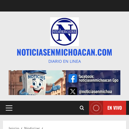
Saltar
al
contenido
NOTICIASENMICHOACAN.COM
DIARIO EN LINEA
EN VIVO
Menú
principal
Inicio
Noticias