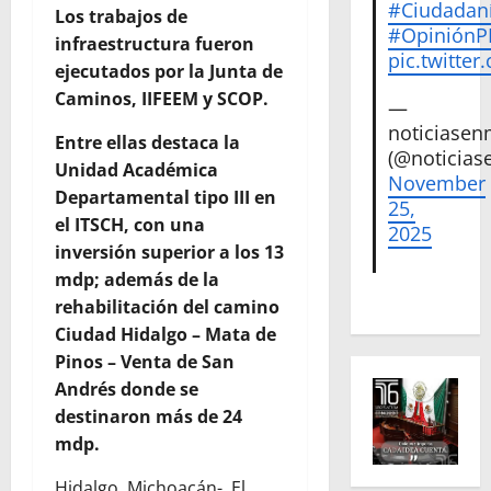
#Ciudadan
Los trabajos de
#Opinión
infraestructura fueron
pic.twitte
ejecutados por la Junta de
Caminos, IIFEEM y SCOP.
—
noticiase
Entre ellas destaca la
(@noticias
Unidad Académica
November
Departamental tipo III en
25,
el ITSCH, con una
2025
inversión superior a los 13
mdp; además de la
rehabilitación del camino
Ciudad Hidalgo – Mata de
Pinos – Venta de San
Andrés donde se
destinaron más de 24
mdp.
Hidalgo, Michoacán-. El