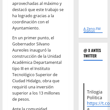
aprovechadas al máximo y
destacó que este trabajo se
ha logrado gracias a la
coordinación con el
Ayuntamiento.
A Zeno.FM
Station
En un primer punto, el
Gobernador Silvano
Aureoles inauguró la
@ X ANTES
TWITTER
construcción de la Unidad
Académica Departamental
tipo III en el Instituto
Tecnológico Superior de
Ciudad Hidalgo, obra que
requirió una inversión
Trilogia
superior a los 13 millones
Politica
de pesos.
https://t.c
a
Ante la comunidad