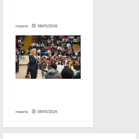
establecido como «Día del
Aniversario de la Batalla del
Fuerte de Cóporo de 1815»
rosario
08/05/2026
Este miércoles, UMSNH
lanza tercera convocatoria
de nuevo ingreso
rosario
08/05/2026