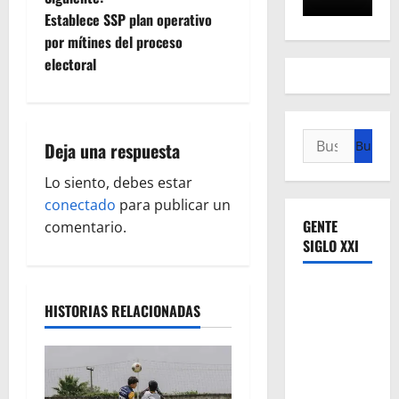
e
Establece SSP plan operativo
por mítines del proceso
g
electoral
a
c
Buscar:
Deja una respuesta
i
Lo siento, debes estar
ó
conectado
para publicar un
GENTE
comentario.
n
SIGLO XXI
d
HISTORIAS RELACIONADAS
e
e