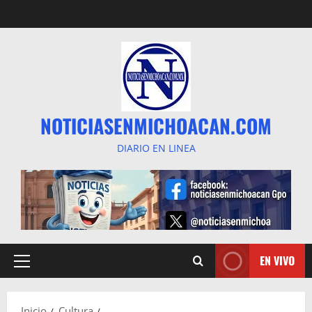
Saltar
al
contenido
NOTICIASENMICHOACAN.COM
DIARIO EN LINEA
EN VIVO
Menú
principal
Inicio
Cultura