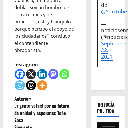
violencia, no me van a
de
doblar soy un hombre de
@YouTube
convicciones y de
principios, estoy tranquilo
—
porque percibo el apoyo de
noticiase
los ciudadanos”, concluyó
(@noticias
el contendiente
September
22,
obradorista.
2021
Instagram
N
Anterior:
TRILOGÍA
La gente votará por un futuro
a
POLÍTICA
de unidad y esperanza: Toño
Sosa
v
Siguiente: