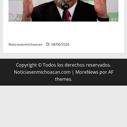
FGR detiene al exgobernador Ángel Aguirre por
presunto encubrimiento en el caso Ayotzinapa
Noticiasenmichoacan
08/06/2026
Copyright © Todos los derechos reservados.
Noticiasenmichoacan.com
|
MoreNews
por AF
themes.