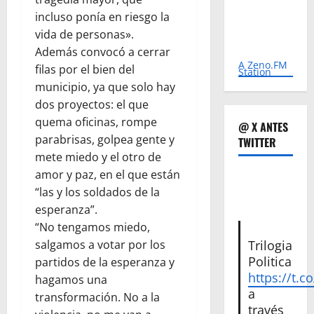
incluso ponía en riesgo la
vida de personas».
Además convocó a cerrar
A Zeno.FM
filas por el bien del
Station
municipio, ya que solo hay
dos proyectos: el que
quema oficinas, rompe
@ X ANTES
parabrisas, golpea gente y
TWITTER
mete miedo y el otro de
amor y paz, en el que están
“las y los soldados de la
esperanza”.
“No tengamos miedo,
salgamos a votar por los
Trilogia
Politica
partidos de la esperanza y
https://t.c
hagamos una
a
transformación. No a la
través