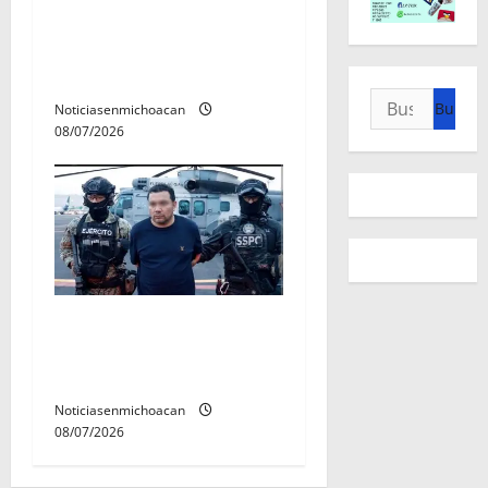
del tejido sociale, invita
rectora a madres y padres
de estudiantes nicolaitas
Buscar:
Noticiasenmichoacan
08/07/2026
Vinculan a proceso al R1,
permanecera en prisión
preventiva
Noticiasenmichoacan
08/07/2026