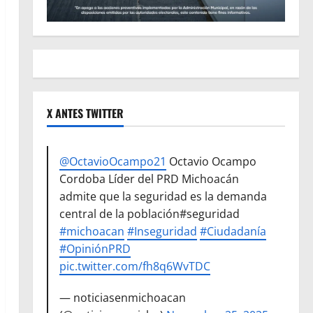
X ANTES TWITTER
@OctavioOcampo21
Octavio Ocampo
Cordoba Líder del PRD Michoacán
admite que la seguridad es la demanda
central de la población#seguridad
#michoacan
#Inseguridad
#Ciudadanía
#OpiniónPRD
pic.twitter.com/fh8q6WvTDC
— noticiasenmichoacan