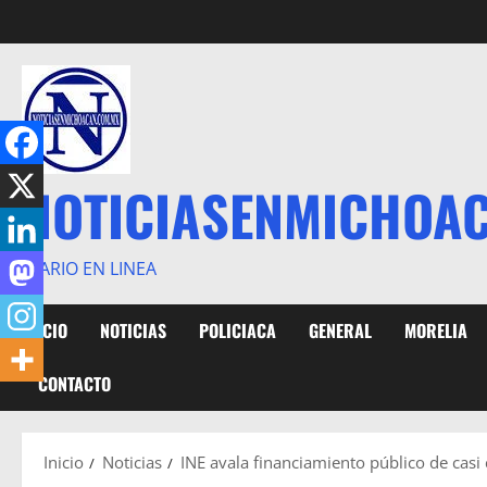
Saltar
al
contenido
NOTICIASENMICHOA
DIARIO EN LINEA
INICIO
NOTICIAS
POLICIACA
GENERAL
MORELIA
CONTACTO
Inicio
Noticias
INE avala financiamiento público de casi 