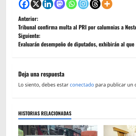
N
Anterior:
Tribunal confirma multa al PRI por calumnias a Nest
a
Siguiente:
v
Evaluarán desempeño de diputados, exhibirán al que
e
g
Deja una respuesta
a
Lo siento, debes estar
conectado
para publicar un 
c
i
HISTORIAS RELACIONADAS
ó
n