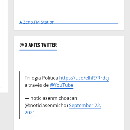
A Zeno.FM Station
@ X ANTES TWITTER
Trilogia Politica
https://t.co/eIhR7Rrdcj
a través de
@YouTube
— noticiasenmichoacan
(@noticiasenmicho)
September 22,
2021