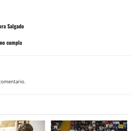
ora Salgado
 no cumpla
comentario.