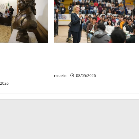
quedó establecido
Este miércoles, UMSNH lanza
Aniversario de la
tercera convocatoria de nuevo
erte de Cóporo de
ingreso
rosario
08/05/2026
/2026