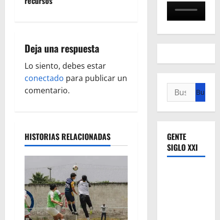
recursos
a
c
i
Deja una respuesta
ó
Lo siento, debes estar
conectado
para publicar un
n
Buscar:
comentario.
d
e
HISTORIAS RELACIONADAS
GENTE
SIGLO XXI
e
n
t
r