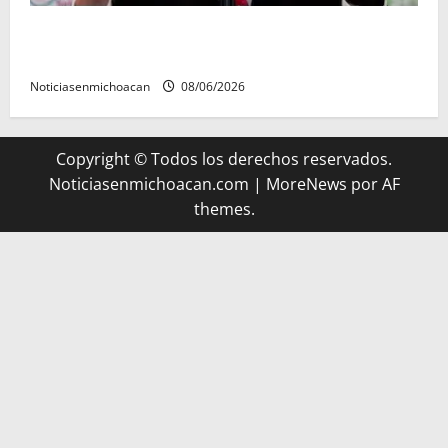
FGR detiene al exgobernador Ángel Aguirre por
presunto encubrimiento en el caso Ayotzinapa
Noticiasenmichoacan
08/06/2026
Copyright © Todos los derechos reservados.
Noticiasenmichoacan.com
|
MoreNews
por AF
themes.