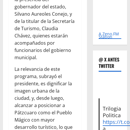
gobernador del estado,
Silvano Aureoles Conejo, y
de la titular de la Secretaría
de Turismo, Claudia
A Zeno.FM
Chávez, quienes estarán
Station
acompañados por
funcionarios del gobierno
municipal.
@ X ANTES
TWITTER
La relevancia de este
programa, subrayó el
presidente, es dignificar la
imagen urbana de la
ciudad, y, desde luego,
alcanzar a posicionar a
Trilogia
Pátzcuaro como el Pueblo
Politica
Mágico con mayor
https://t.c
desarrollo turístico, lo que
a