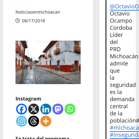
@Octavio
Noticiasenmichoacan
Octavio
Ocampo
08/17/2018
Cordoba
Líder
del
PRD
Michoacán
admite
que
la
seguridad
es la
demanda
Instagram
central
de la
población
#michoac
#Insegurid
Se trata del programa