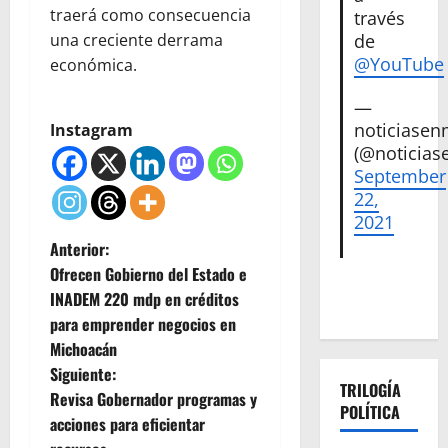
traerá como consecuencia
través
de
una creciente derrama
@YouTube
económica.
—
noticiase
Instagram
(@noticias
September
22,
2021
N
Anterior:
Ofrecen Gobierno del Estado e
a
INADEM 220 mdp en créditos
para emprender negocios en
v
Michoacán
e
Siguiente:
TRILOGÍA
Revisa Gobernador programas y
POLÍTICA
g
acciones para eficientar