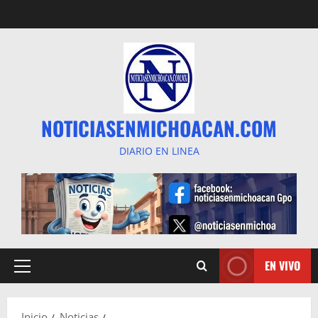
Saltar
al
contenido
NOTICIASENMICHOACAN.COM
DIARIO EN LINEA
EN VIVO
Menú
principal
Inicio
Noticias