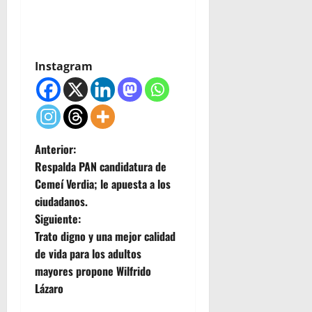
Instagram
N
Anterior:
Respalda PAN candidatura de
a
Cemeí Verdia; le apuesta a los
ciudadanos.
v
Siguiente:
e
Trato digno y una mejor calidad
de vida para los adultos
g
mayores propone Wilfrido
Lázaro
a