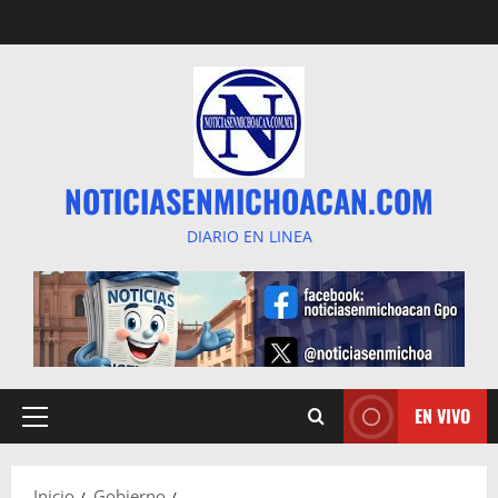
Saltar
al
contenido
NOTICIASENMICHOACAN.COM
DIARIO EN LINEA
EN VIVO
Menú
principal
Inicio
Gobierno