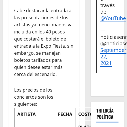
través
Cabe destacar la entrada a
de
las presentaciones de los
@YouTube
artistas ya mencionados va
—
incluida en los 40 pesos
noticiase
que costará el boleto de
(@noticias
entrada a la Expo Fiesta, sin
September
embargo, se manejan
22,
boletos tarifados para
2021
quien desee estar más
cerca del escenario.
Los precios de los
conciertos son los
siguientes:
TRILOGÍA
ARTISTA
FECHA
COSTO
POLÍTICA