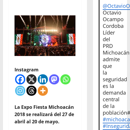
@Octavio
Octavio
Ocampo
Cordoba
Líder
del
PRD
Michoacán
admite
que
Instagram
la
seguridad
es la
demanda
central
de la
La Expo Fiesta Michoacán
población
2018 se realizará del 27 de
#michoac
abril al 20 de mayo.
#Insegurid