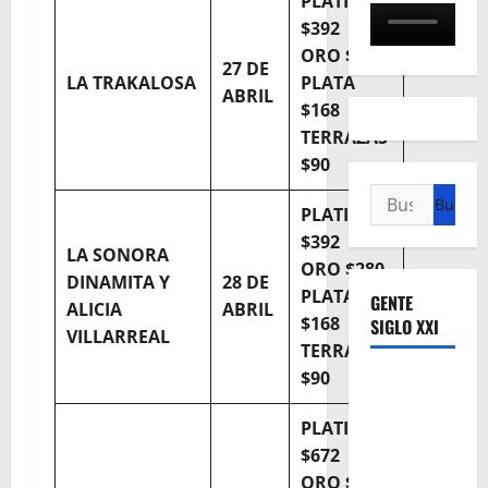
PLATINO
$392
ORO $280
27 DE
LA TRAKALOSA
PLATA
ABRIL
$168
TERRAZAS
$90
Buscar:
PLATINO
$392
LA SONORA
ORO $280
DINAMITA Y
28 DE
PLATA
GENTE
ALICIA
ABRIL
$168
SIGLO XXI
VILLARREAL
TERRAZAS
$90
PLATINO
$672
ORO $504