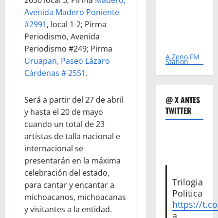
2650 local 3; Pirma
Madero,
Avenida Madero Poniente
#2991
, local 1-2; Pirma
Periodismo, Avenida
Periodismo #249; Pirma
A Zeno.FM
Uruapan, Paseo Lázaro
Station
Cárdenas # 2551
.
@ X ANTES
Será a partir del 27 de abril
TWITTER
y hasta el 20 de mayo
cuando un total de 23
artistas de talla nacional e
internacional se
presentarán en la máxima
celebración del estado,
Trilogia
para cantar y encantar a
Politica
michoacanos, michoacanas
https://t.c
y visitantes a la entidad.
a