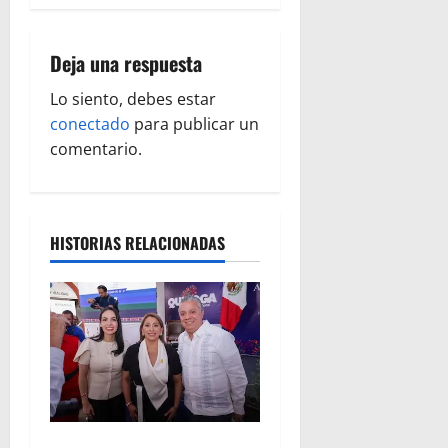
c
i
Deja una respuesta
ó
Lo siento, debes estar
conectado
para publicar un
n
comentario.
d
e
HISTORIAS RELACIONADAS
e
n
t
r
a