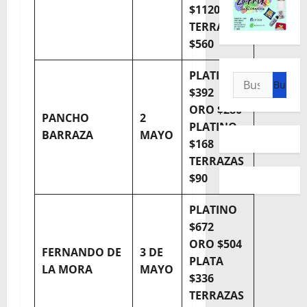
$1120
TERRAZAS
$560
PLATINO
Buscar:
$392
ORO $280
PANCHO
2
PLATINO
BARRAZA
MAYO
$168
TERRAZAS
$90
PLATINO
$672
ORO $504
FERNANDO DE
3 DE
PLATA
LA MORA
MAYO
$336
TERRAZAS