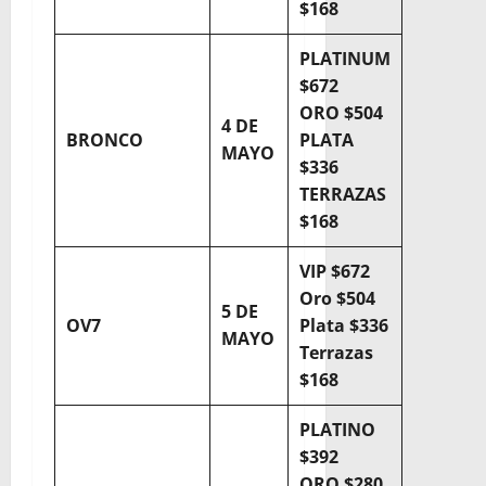
$168
PLATINUM
$672
ORO $504
4 DE
BRONCO
PLATA
MAYO
$336
TERRAZAS
$168
VIP $672
Oro $504
5 DE
OV7
Plata $336
MAYO
Terrazas
$168
PLATINO
$392
ORO $280