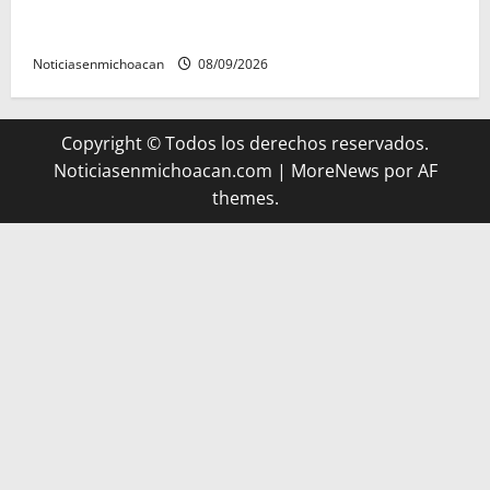
UMSNH lanza programa de servicio social nicolaita;
inici este lunes
Noticiasenmichoacan
08/09/2026
Copyright © Todos los derechos reservados.
Noticiasenmichoacan.com
|
MoreNews
por AF
themes.