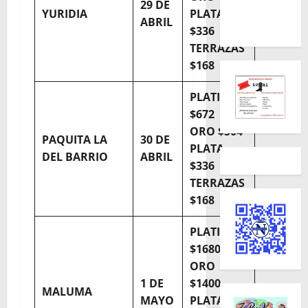
29 DE
YURIDIA
PLATA
ABRIL
$336
TERRAZAS
$168
PLATINO
$672
ORO $504
PAQUITA LA
30 DE
PLATA
DEL BARRIO
ABRIL
$336
TERRAZAS
$168
PLATINO
$1680
ORO
1 DE
$1400
MALUMA
MAYO
PLATA