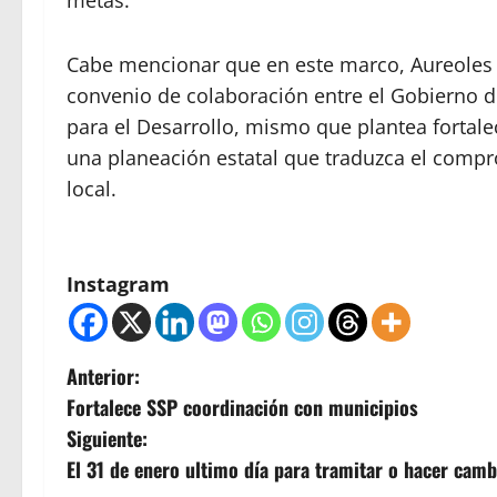
metas.
Cabe mencionar que en este marco, Aureoles 
convenio de colaboración entre el Gobierno d
para el Desarrollo, mismo que plantea fortale
una planeación estatal que traduzca el compr
local.
Instagram
N
Anterior:
Fortalece SSP coordinación con municipios
a
Siguiente:
v
El 31 de enero ultimo día para tramitar o hacer cambi