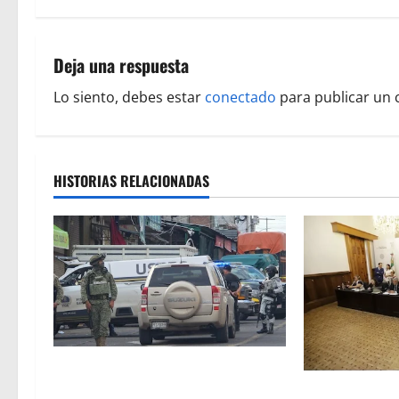
e
g
Deja una respuesta
a
Lo siento, debes estar
conectado
para publicar un 
c
i
HISTORIAS RELACIONADAS
ó
n
d
e
e
A la baja homicidios dolosos un 31
n
por ciento en Michoacán, según
El 4 de marzo 