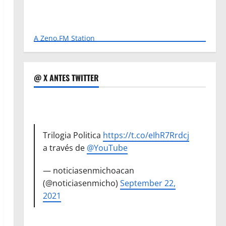
A Zeno.FM Station
@ X ANTES TWITTER
Trilogia Politica
https://t.co/eIhR7Rrdcj
a través de
@YouTube
— noticiasenmichoacan
(@noticiasenmicho)
September 22,
2021