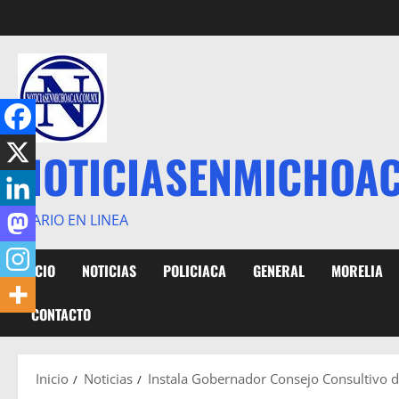
Saltar
al
contenido
NOTICIASENMICHOA
DIARIO EN LINEA
INICIO
NOTICIAS
POLICIACA
GENERAL
MORELIA
CONTACTO
Inicio
Noticias
Instala Gobernador Consejo Consultivo 