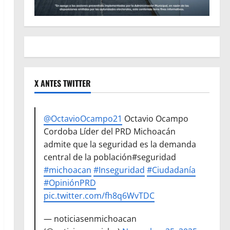
X ANTES TWITTER
@OctavioOcampo21
Octavio Ocampo
Cordoba Líder del PRD Michoacán
admite que la seguridad es la demanda
central de la población#seguridad
#michoacan
#Inseguridad
#Ciudadanía
#OpiniónPRD
pic.twitter.com/fh8q6WvTDC
— noticiasenmichoacan