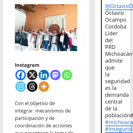
@Octavio
Octavio
Ocampo
Cordoba
Líder
del
PRD
Michoacán
admite
Instagram
que
la
seguridad
es la
demanda
central
Con el objetivo de
de la
integrar mecanismos de
población
participación y de
#michoac
coordinación de acciones
#Insegurid
que garanticen la toma de