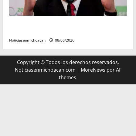
FGR detiene al exgobernador Ángel Aguirre por
presunto encubrimiento en el caso Ayotzinapa
Noticiasenmichoacan
08/06/2026
Copyright © Todos los derechos reservados.
Noticiasenmichoacan.com
|
MoreNews
por AF
themes.