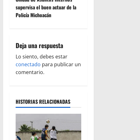
e
supervisa el buen actuar de la
g
Policía Michoacán
a
c
Deja una respuesta
i
Lo siento, debes estar
ó
conectado
para publicar un
comentario.
n
d
HISTORIAS RELACIONADAS
e
e
n