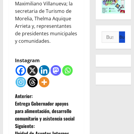
Maximiliano Villanueva; la
secretaria de Turismo de
Morelia, Thelma Aquique
Arrieta y, representantes
de presidentes municipales
Buscar:
y comunidades.
Instagram
N
Anterior:
Entrega Gobernador apoyos
a
para alimentación, desarrollo
comunitario y asistencia social
v
Siguiente:
Unidad de Asuntos Internos