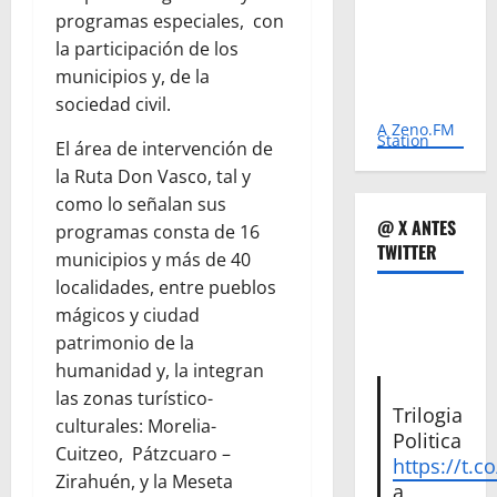
programas especiales, con
la participación de los
municipios y, de la
sociedad civil.
A Zeno.FM
Station
El área de intervención de
la Ruta Don Vasco, tal y
como lo señalan sus
@ X ANTES
programas consta de 16
TWITTER
municipios y más de 40
localidades, entre pueblos
mágicos y ciudad
patrimonio de la
humanidad y, la integran
las zonas turístico-
Trilogia
culturales: Morelia-
Politica
Cuitzeo, Pátzcuaro –
https://t.c
Zirahuén, y la Meseta
a