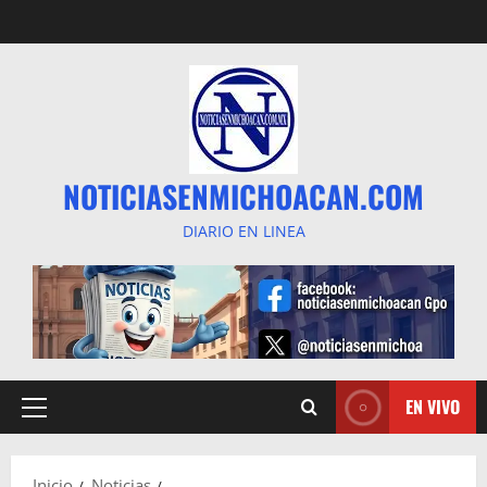
Saltar
al
contenido
NOTICIASENMICHOACAN.COM
DIARIO EN LINEA
EN VIVO
Menú
principal
Inicio
Noticias