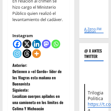
En relación al crimen se
hizo cargo el Ministerio
Público quien realizó el
levantamiento del cadáver.
A Zeno.FM
Station
Instagram
@ X ANTES
TWITTER
N
Anterior:
Detienen a «el Gordo» líder de
a
los Viagras esta mañana en
Buenavista
v
Siguiente:
Trilogia
e
Localizan cuerpos apilados en
Politica
una camioneta en los limites de
https://t.c
g
Colima Y Michoacán
a