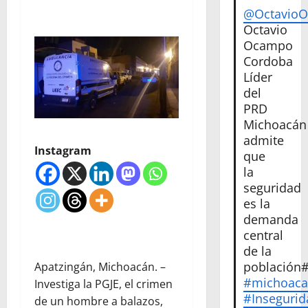
@Octavio
Octavio
Ocampo
Cordoba
Líder
del
PRD
Michoacán
admite
Instagram
que
la
seguridad
es la
demanda
central
de la
población
Apatzingán, Michoacán. –
#michoac
Investiga la PGJE, el crimen
#Insegurid
de un hombre a balazos,