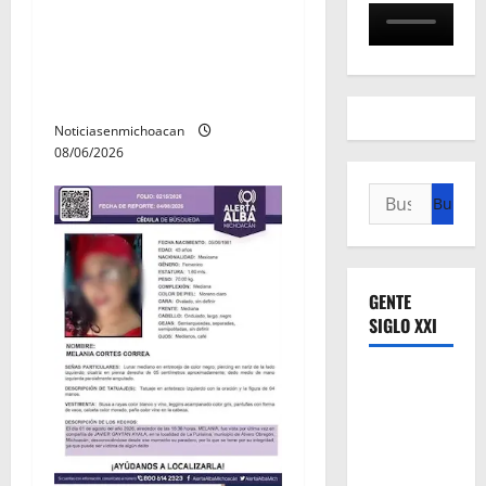
r
Localizan restos óseos
a
durante jornada de
búsqueda forense en
d
Villamar
a
Noticiasenmichoacan
08/06/2026
s
Buscar:
GENTE
SIGLO XXI