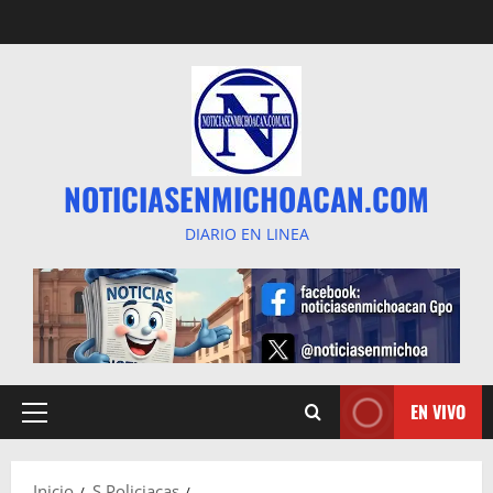
Saltar
al
contenido
NOTICIASENMICHOACAN.COM
DIARIO EN LINEA
EN VIVO
Menú
principal
Inicio
S Policiacas