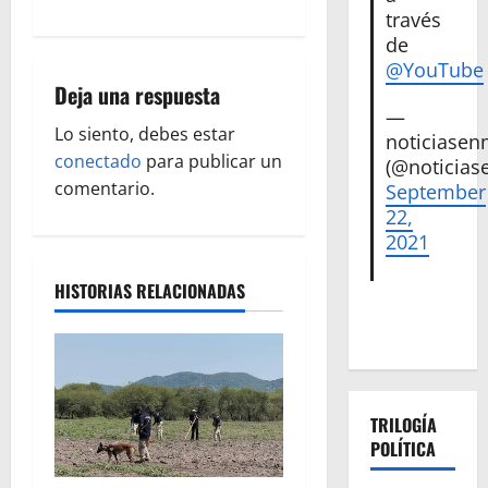
través
a
de
c
@YouTube
Deja una respuesta
i
—
Lo siento, debes estar
noticiase
ó
conectado
para publicar un
(@noticias
comentario.
September
n
22,
2021
d
HISTORIAS RELACIONADAS
e
e
n
TRILOGÍA
t
POLÍTICA