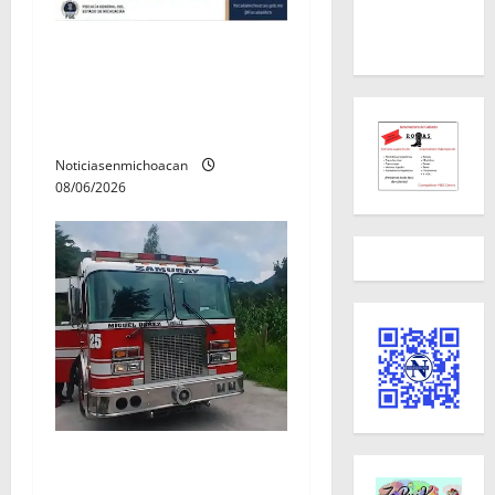
Localizan sin vida a Javier y
Melania; ambos contaban
con ficha de búsqueda en
Álvaro Obregón.
Noticiasenmichoacan
08/06/2026
Rescatan con vida a dos
hombres tras quedar