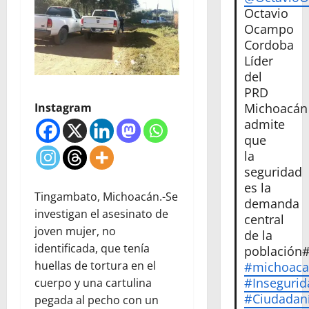
Octavio
Ocampo
Cordoba
Líder
del
PRD
Instagram
Michoacán
admite
que
la
seguridad
es la
Tingambato, Michoacán.-Se
demanda
investigan el asesinato de
central
joven mujer, no
de la
identificada, que tenía
población
huellas de tortura en el
#michoac
#Insegurid
cuerpo y una cartulina
#Ciudadan
pegada al pecho con un