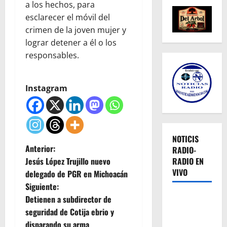
a los hechos, para
esclarecer el móvil del
crimen de la joven mujer y
lograr detener a él o los
responsables.
Instagram
NOTICIS
N
Anterior:
RADIO-
Jesús López Trujillo nuevo
RADIO EN
a
VIVO
delegado de PGR en Michoacán
Siguiente:
v
Detienen a subdirector de
e
seguridad de Cotija ebrio y
disparando su arma