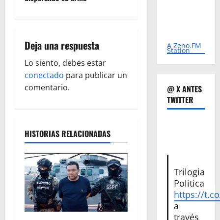
g
a
Deja una respuesta
c
A Zeno.FM
Station
Lo siento, debes estar
i
conectado
para publicar un
ó
comentario.
@ X ANTES
TWITTER
n
d
HISTORIAS RELACIONADAS
e
e
Trilogia
Politica
n
https://t.c
a
t
través