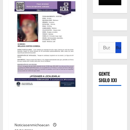
Buscar:
GENTE
SIGLO XXI
Localizan sin vida a Javier y
Melania; ambos contaban
con ficha de búsqueda en
Álvaro Obregón.
Noticiasenmichoacan