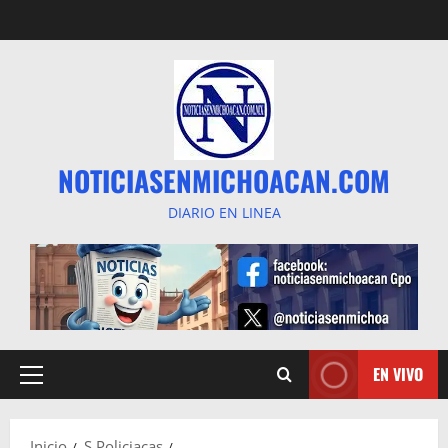
Saltar
al
contenido
NOTICIASENMICHOACAN.COM
DIARIO EN LINEA
EN VIVO
Menú
principal
Inicio
S Policiacas