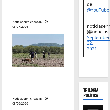
Vinculan a proceso al R1,
de
r
permanecera en prisión
@YouTube
preventiva
a
—
Noticiasenmichoacan
noticiase
d
08/07/2026
(@noticias
a
September
22,
s
2021
Localizan restos óseos
durante jornada de
búsqueda forense en
TRILOGÍA
Villamar
POLÍTICA
Noticiasenmichoacan
08/06/2026