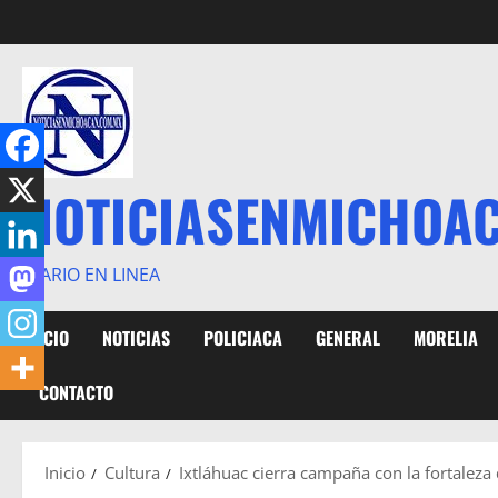
Saltar
al
contenido
NOTICIASENMICHOA
DIARIO EN LINEA
INICIO
NOTICIAS
POLICIACA
GENERAL
MORELIA
CONTACTO
Inicio
Cultura
Ixtláhuac cierra campaña con la fortaleza 