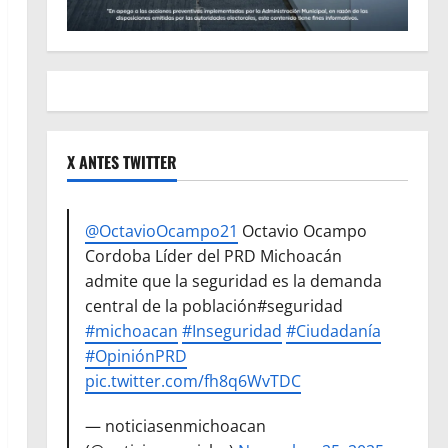
X ANTES TWITTER
@OctavioOcampo21
Octavio Ocampo
Cordoba Líder del PRD Michoacán
admite que la seguridad es la demanda
central de la población#seguridad
#michoacan
#Inseguridad
#Ciudadanía
#OpiniónPRD
pic.twitter.com/fh8q6WvTDC
— noticiasenmichoacan