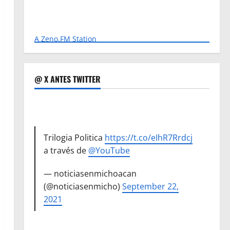
A Zeno.FM Station
@ X ANTES TWITTER
Trilogia Politica
https://t.co/eIhR7Rrdcj
a través de
@YouTube
— noticiasenmichoacan
(@noticiasenmicho)
September 22,
2021