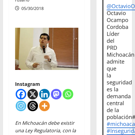
@Octavio
05/30/2018
Octavio
Ocampo
Cordoba
Líder
del
PRD
Michoacán
admite
que
la
seguridad
Instagram
es la
demanda
central
de la
población
En Michoacán debe existir
#michoac
#Insegurid
una Ley Regulatoria, con la