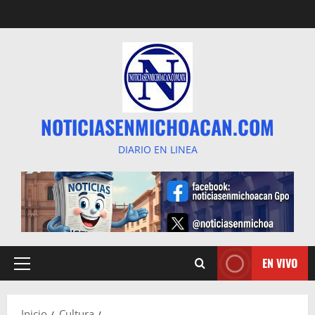
Saltar
al
contenido
NOTICIASENMICHOACAN.COM
DIARIO EN LINEA
EN VIVO
Menú
principal
Inicio
Cultura