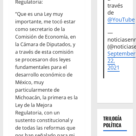
Regulatoria:
través
de
“Que es una Ley muy
@YouTube
importante, me tocó estar
como secretario de la
—
Comisión de Economía, en
noticiase
la Cámara de Diputados, y
(@noticias
a través de esta comisión
September
se procesaron dos leyes
22,
2021
fundamentales para el
desarrollo económico de
México, muy
particularmente de
Michoacán, la primera es la
Ley de la Mejora
Regulatoria, con un
TRILOGÍA
sustento constitucional y
POLÍTICA
de todas las reformas que
nos han señalado para mi