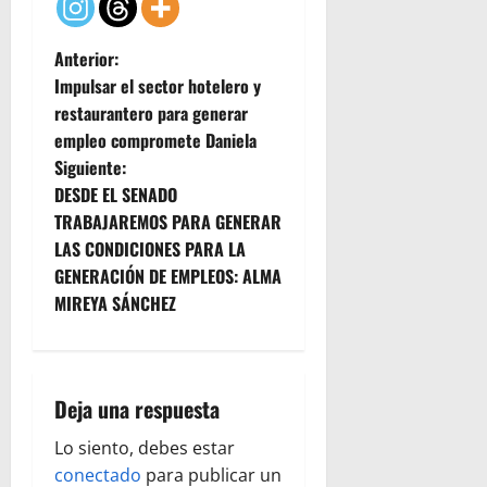
N
Anterior:
Impulsar el sector hotelero y
a
restaurantero para generar
empleo compromete Daniela
v
Siguiente:
e
DESDE EL SENADO
TRABAJAREMOS PARA GENERAR
g
LAS CONDICIONES PARA LA
GENERACIÓN DE EMPLEOS: ALMA
a
MIREYA SÁNCHEZ
c
i
Deja una respuesta
ó
Lo siento, debes estar
n
conectado
para publicar un