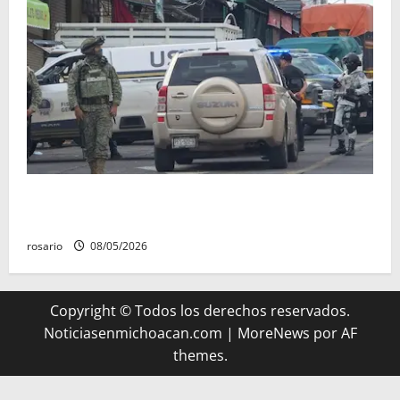
A la baja homicidios dolosos un 31 por ciento en
Michoacán, según Gobierno del Estado
rosario
08/05/2026
Copyright © Todos los derechos reservados.
Noticiasenmichoacan.com
|
MoreNews
por AF
themes.