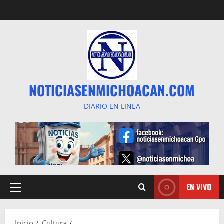
Saltar
al
contenido
NOTICIASENMICHOACAN.COM
DIARIO EN LINEA
EN VIVO
Menú
principal
Inicio
Cultura