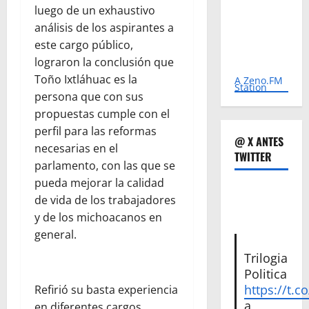
luego de un exhaustivo
análisis de los aspirantes a
este cargo público,
lograron la conclusión que
Toño Ixtláhuac es la
A Zeno.FM
Station
persona que con sus
propuestas cumple con el
perfil para las reformas
@ X ANTES
necesarias en el
TWITTER
parlamento, con las que se
pueda mejorar la calidad
de vida de los trabajadores
y de los michoacanos en
general.
Trilogia
Politica
https://t.c
Refirió su basta experiencia
a
en diferentes cargos