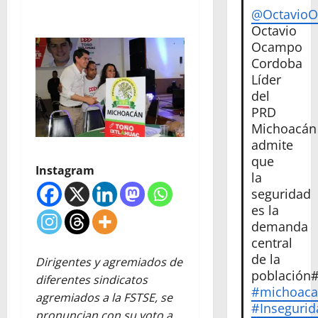
@Octavio
Octavio
Ocampo
Cordoba
Líder
del
PRD
Michoacán
admite
que
Instagram
la
seguridad
es la
demanda
central
de la
Dirigentes y agremiados de
población
diferentes sindicatos
#michoac
agremiados a la FSTSE, se
#Insegurid
pronuncian con su voto a