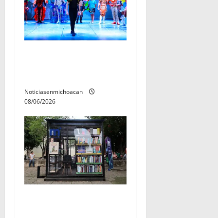
El Carnaval de Mérida 2027
ya tiene a sus 12 reinas y
reyes.
Noticiasenmichoacan
08/06/2026
En 2do Año de Gobierno,
Alfonso Martínez consolidó