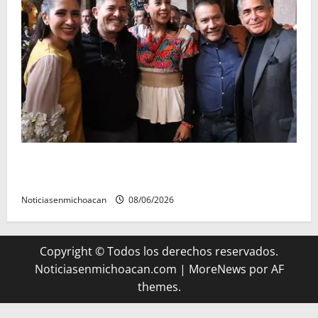
Michoacán cautivó a Ernesto Laguardia con su
riqueza artesanal y gastronómica
Noticiasenmichoacan
08/06/2026
Copyright © Todos los derechos reservados.
Noticiasenmichoacan.com
|
MoreNews
por AF
themes.