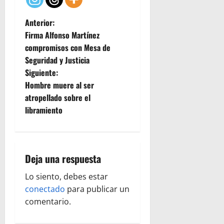
N
Anterior:
Firma Alfonso Martínez
a
compromisos con Mesa de
Seguridad y Justicia
v
Siguiente:
e
Hombre muere al ser
atropellado sobre el
g
libramiento
a
c
Deja una respuesta
i
Lo siento, debes estar
ó
conectado
para publicar un
comentario.
n