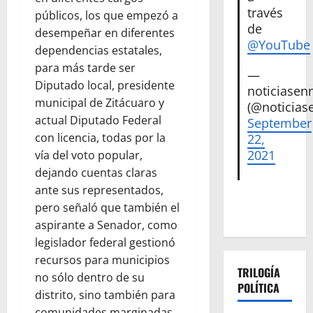
través
públicos, los que empezó a
de
desempeñar en diferentes
@YouTube
dependencias estatales,
para más tarde ser
—
Diputado local, presidente
noticiase
municipal de Zitácuaro y
(@noticias
actual Diputado Federal
September
con licencia, todas por la
22,
2021
vía del voto popular,
dejando cuentas claras
ante sus representados,
pero señaló que también el
aspirante a Senador, como
legislador federal gestionó
recursos para municipios
TRILOGÍA
no sólo dentro de su
POLÍTICA
distrito, sino también para
comunidades marginadas,