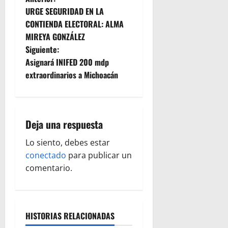
N
URGE SEGURIDAD EN LA
a
CONTIENDA ELECTORAL: ALMA
MIREYA GONZÁLEZ
v
Siguiente:
e
Asignará INIFED 200 mdp
extraordinarios a Michoacán
g
a
Deja una respuesta
c
Lo siento, debes estar
i
conectado
para publicar un
ó
comentario.
n
d
HISTORIAS RELACIONADAS