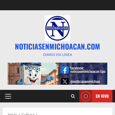
Saltar
al
contenido
NOTICIASENMICHOACAN.COM
DIARIO EN LINEA
EN VIVO
Menú
principal
Inicio
Cultura