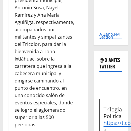
presidenta municipal,
Antonio Sosa, Nayeli
Ramírez y Ana María
Aguiñiga, respectivamente,
acompañados por
A Zeno.FM
militantes y simpatizantes
Station
del Tricolor, para dar la
bienvenida a Toño
Ixtláhuac, sobre la
@ X ANTES
TWITTER
carretera que ingresa a la
cabecera municipal y
dirigirse caminando al
punto de encuentro, en
una conocido salón de
eventos especiales, donde
Trilogia
se logró el aglomerado
Politica
superior a las 500
https://t.c
personas.
a