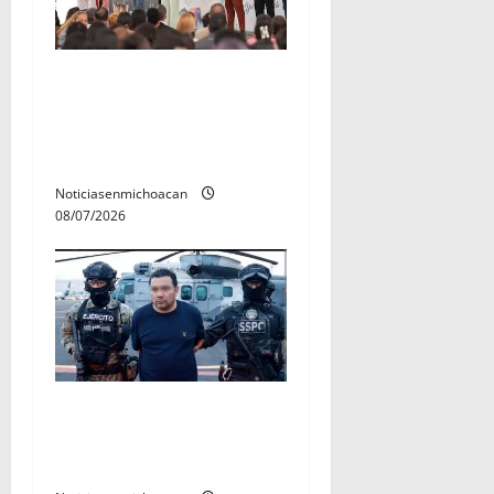
A sumar en la rconstrucción
del tejido sociale, invita
rectora a madres y padres
de estudiantes nicolaitas
Noticiasenmichoacan
08/07/2026
Vinculan a proceso al R1,
permanecera en prisión
preventiva