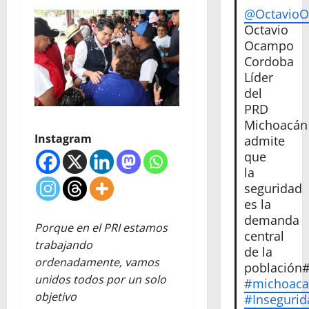
@Octavio
Octavio
Ocampo
Cordoba
Líder
del
PRD
Michoacán
Instagram
admite
que
la
seguridad
es la
demanda
Porque en el PRI estamos
central
trabajando
de la
ordenadamente, vamos
población
unidos todos por un solo
#michoac
objetivo
#Insegurid