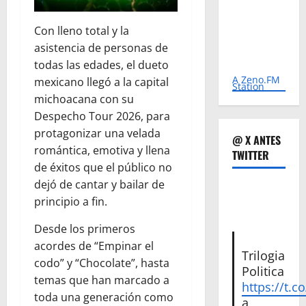
Con lleno total y la
asistencia de personas de
todas las edades, el dueto
A Zeno.FM
mexicano llegó a la capital
Station
michoacana con su
Despecho Tour 2026, para
protagonizar una velada
@ X ANTES
romántica, emotiva y llena
TWITTER
de éxitos que el público no
dejó de cantar y bailar de
principio a fin.
Desde los primeros
acordes de “Empinar el
Trilogia
codo” y “Chocolate”, hasta
Politica
temas que han marcado a
https://t.c
toda una generación como
a