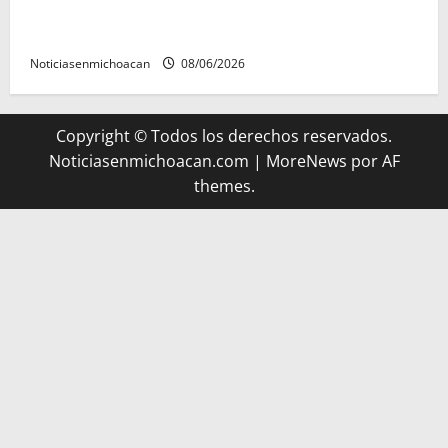
FGR detiene al exgobernador Ángel Aguirre por
presunto encubrimiento en el caso Ayotzinapa
Noticiasenmichoacan
08/06/2026
Copyright © Todos los derechos reservados.
Noticiasenmichoacan.com
|
MoreNews
por AF
themes.