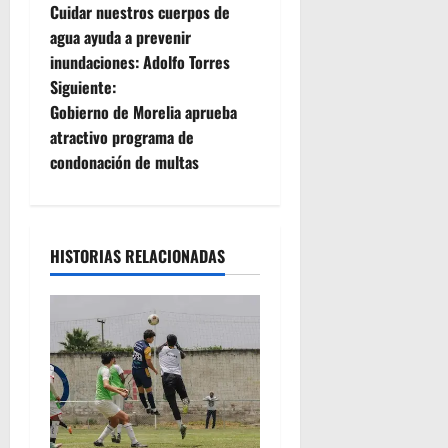
Cuidar nuestros cuerpos de
a
agua ayuda a prevenir
inundaciones: Adolfo Torres
v
Siguiente:
e
Gobierno de Morelia aprueba
atractivo programa de
g
condonación de multas
a
c
HISTORIAS RELACIONADAS
i
ó
n
d