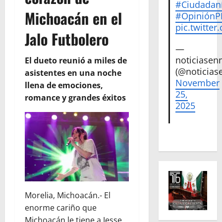
#Ciudadan
Michoacán en el
#Opinión
pic.twitte
Jalo Futbolero
—
noticiase
El dueto reunió a miles de
(@noticias
asistentes en una noche
November
llena de emociones,
25,
romance y grandes éxitos
2025
Morelia, Michoacán.- El
enorme cariño que
Michoacán le tiene a Jesse