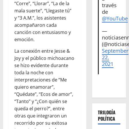
“Corre”, “Llorar”, “La de la
través
mala suerte”, “Llegaste tú”
de
y “3 A.M.”, los asistentes
@YouTube
acompañaron cada
—
canción con entusiasmo y
noticiase
emoción.
(@noticias
September
La conexión entre Jesse &
22,
Joy y el público michoacano
2021
se hizo evidente durante
toda la noche con
interpretaciones de “Me
quiero enamorar”,
“Quédate”, “Ecos de amor”,
“Tanto” y “¿Con quién se
queda el perro?”, entre
TRILOGÍA
otras que integraron un
POLÍTICA
recorrido por su exitosa