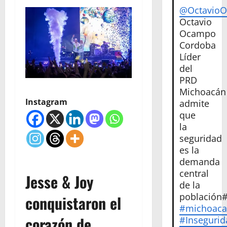
@Octavio
Octavio
Ocampo
Cordoba
Líder
del
PRD
Michoacán
Instagram
admite
que
la
seguridad
es la
demanda
central
Jesse & Joy
de la
población
conquistaron el
#michoac
corazón de
#Insegurid