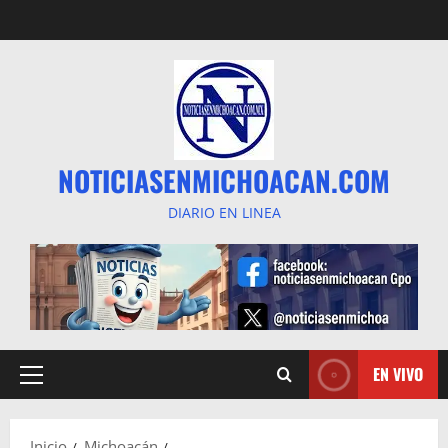
Saltar
al
contenido
NOTICIASENMICHOACAN.COM
DIARIO EN LINEA
EN VIVO
Menú
principal
Inicio
Michoacán