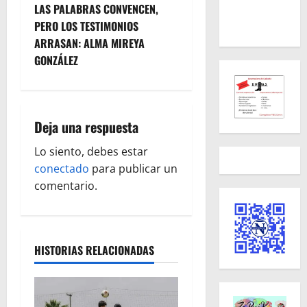
e
LAS PALABRAS CONVENCEN,
PERO LOS TESTIMONIOS
g
ARRASAN: ALMA MIREYA
GONZÁLEZ
a
c
i
Deja una respuesta
ó
Lo siento, debes estar
conectado
para publicar un
n
comentario.
d
e
HISTORIAS RELACIONADAS
e
n