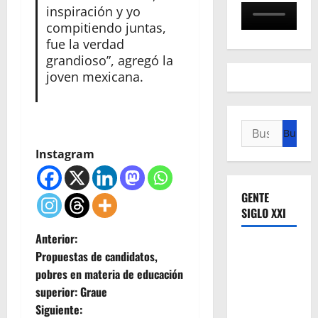
inspiración y yo
compitiendo juntas,
fue la verdad
grandioso”, agregó la
joven mexicana.
Buscar:
Instagram
GENTE
SIGLO XXI
N
Anterior:
Propuestas de candidatos,
a
pobres en materia de educación
superior: Graue
v
Siguiente: