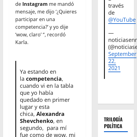
de
Instagram
me mandó
través
mensaje, me dijo ‘¿Quieres
de
participar en una
@YouTube
competencia?’ y yo dije
—
‘wow, claro’ “, recordó
noticiase
Karla.
(@noticias
September
22,
2021
Ya estando en
la
competencia
,
cuando vi en la tabla
que yo había
quedado en primer
lugar y esta
chica,
Alexandra
TRILOGÍA
Shevchenko
, en
POLÍTICA
segundo, para mí
fue como de wow, mi