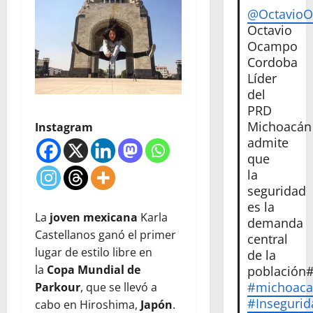
@Octavio
Octavio
Ocampo
Cordoba
Líder
del
PRD
Michoacán
Instagram
admite
que
la
seguridad
es la
La
joven mexicana
Karla
demanda
Castellanos ganó el primer
central
lugar de estilo libre en
de la
la
Copa Mundial de
población
#michoac
Parkour
, que se llevó a
#Insegurid
cabo en Hiroshima,
Japón
.