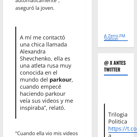
automáticamente”,
aseguró la joven.
A Zeno.FM
A mí me contactó
Station
una chica llamada
Alexandra
Shevchenko, ella es
@ X ANTES
una atleta rusa muy
TWITTER
conocida en el
mundo del
parkour
,
cuando empecé
haciendo parkour
veía sus videos y me
inspiraba”, relató.
Trilogia
Politica
https://t.c
“Cuando ella vio mis videos
a