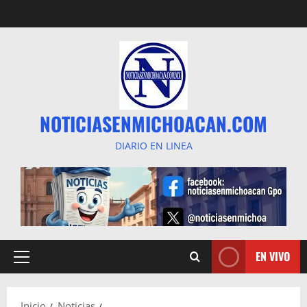
Saltar
al
contenido
NOTICIASENMICHOACAN.COM
DIARIO EN LINEA
EN VIVO
Menú
principal
Inicio
Noticias