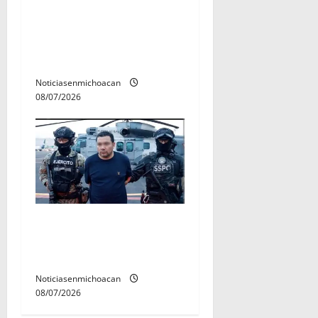
A sumar en la rconstrucción
del tejido sociale, invita
rectora a madres y padres
de estudiantes nicolaitas
Noticiasenmichoacan
08/07/2026
Vinculan a proceso al R1,
permanecera en prisión
preventiva
Noticiasenmichoacan
08/07/2026