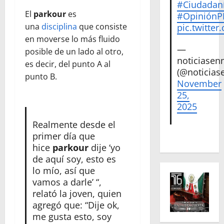
#Ciudadan
El
parkour
es
#Opinión
una
disciplina
que consiste
pic.twitte
en moverse lo más fluido
—
posible de un lado al otro,
noticiase
es decir, del punto A al
(@noticias
punto B.
November
25,
2025
Realmente desde el
primer día que
hice
parkour
dije ‘yo
de aquí soy, esto es
lo mío, así que
vamos a darle’ “,
relató la joven, quien
agregó que: “Dije ok,
me gusta esto, soy