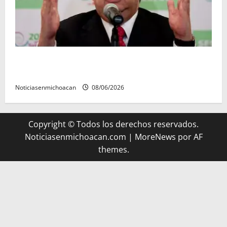
FGR detiene al exgobernador Ángel Aguirre por
presunto encubrimiento en el caso Ayotzinapa
Noticiasenmichoacan
08/06/2026
Copyright © Todos los derechos reservados.
Noticiasenmichoacan.com
|
MoreNews
por AF
themes.