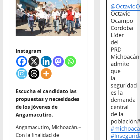
@Octavio
Octavio
Ocampo
Cordoba
Líder
del
PRD
Instagram
Michoacán
admite
que
la
seguridad
Escucha el candidato las
es la
propuestas y necesidades
demanda
central
de los jóvenes de
de la
Angamacutiro.
población
Angamacutiro, Michoacán.
–
#michoac
Con la finalidad de
#Insegurid