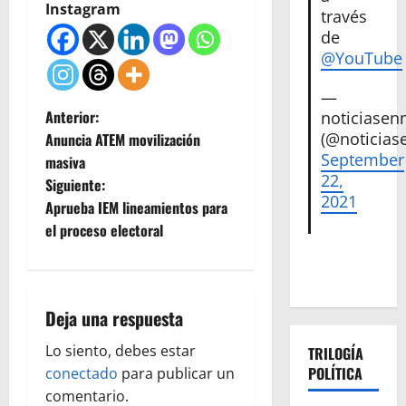
Instagram
través
de
@YouTube
—
N
Anterior:
noticiase
(@noticias
Anuncia ATEM movilización
a
September
masiva
22,
Siguiente:
v
2021
Aprueba IEM lineamientos para
e
el proceso electoral
g
a
Deja una respuesta
c
Lo siento, debes estar
TRILOGÍA
POLÍTICA
conectado
para publicar un
i
comentario.