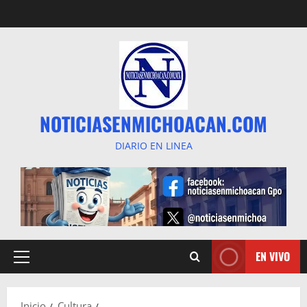
Saltar
al
contenido
NOTICIASENMICHOACAN.COM
DIARIO EN LINEA
EN VIVO
Menú
principal
Inicio
Cultura