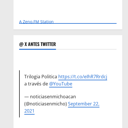
A Zeno.FM Station
@ X ANTES TWITTER
Trilogia Politica
https://t.co/eIhR7Rrdcj
a través de
@YouTube
— noticiasenmichoacan
(@noticiasenmicho)
September 22,
2021