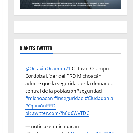
X ANTES TWITTER
@OctavioOcampo21
Octavio Ocampo
Cordoba Líder del PRD Michoacán
admite que la seguridad es la demanda
central de la población#seguridad
#michoacan
#Inseguridad
#Ciudadanía
#OpiniónPRD
pic.twitter.com/fh8q6WvTDC
— noticiasenmichoacan