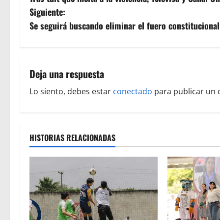
a
Siguiente:
v
Se seguirá buscando eliminar el fuero constituciona
e
g
Deja una respuesta
a
Lo siento, debes estar
conectado
para publicar un 
c
i
HISTORIAS RELACIONADAS
ó
n
d
e