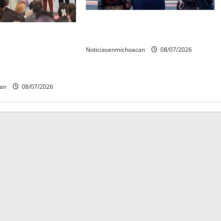
Vinculan a proceso al R1,
rconstrucción del
permanecera en prisión preventiva
 invita rectora a
Noticiasenmichoacan
08/07/2026
es de estudiantes
can
08/07/2026