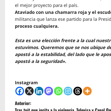
el mejor proyecto para el país.
Ataviado con una chamarra roja y el escud
militancia que lanza ese partido para la Presi
proceso cualquiera.
Esta es una elección frente a la cual nuest
estuvimos. Queremos que se nos ubique del l
apostó a la estabilidad, del lado que le apo
apostó a la seguridad».
Instagram
N
Anterior:
Tras tuit que incita a la violencia, Televisa y Canal