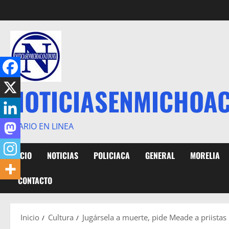
Saltar
al
contenido
NOTICIASENMICHOA
DIARIO EN LINEA
INICIO
NOTICIAS
POLICIACA
GENERAL
MORELIA
CONTACTO
Inicio
Cultura
Jugársela a muerte, pide Meade a priistas