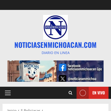
Saltar
al
contenido
NOTICIASENMICHOACAN.COM
DIARIO EN LINEA
EN VIVO
Menú
principal
Inicio
S Policiacas