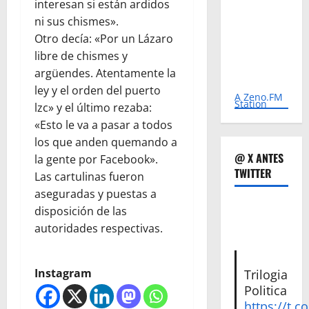
interesan si están ardidos
ni sus chismes».
Otro decía: «Por un Lázaro
libre de chismes y
argüendes. Atentamente la
ley y el orden del puerto
A Zeno.FM
Station
lzc» y el último rezaba:
«Esto le va a pasar a todos
los que anden quemando a
@ X ANTES
la gente por Facebook».
TWITTER
Las cartulinas fueron
aseguradas y puestas a
disposición de las
autoridades respectivas.
Instagram
Trilogia
Politica
https://t.c