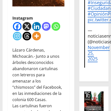
#Insegurid
#Ciudadan
#Opinión
Instagram
pic.twitte
—
noticiase
(@noticias
November
Lázaro Cárdenas,
25,
Michoacán.- Junto a unos
2025
árboles desconocidos
abandonaron cartulinas
con letreros para
amenazar a los
“chismosos” del Facebook,
en las inmediaciones de la
colonia 600 Casas.
Las cartulinas fueron