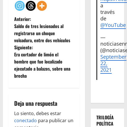
a
través
N
de
Anterior:
@YouTube
Saldo de tres lesionados al
a
registrarse un choque
—
volcadura, entre dos vehículos
v
noticiase
Siguiente:
(@noticias
e
Era cortador de limón el
September
hombre que fue localizado
22,
g
ejecutado a balazos, sobre una
2021
brecha
a
c
i
Deja una respuesta
ó
Lo siento, debes estar
TRILOGÍA
conectado
para publicar un
POLÍTICA