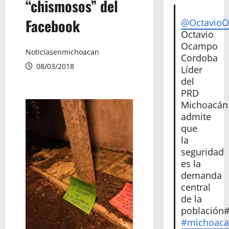
“chismosos” del
Facebook
@Octavio
Octavio
Ocampo
Noticiasenmichoacan
Cordoba
08/03/2018
Líder
del
PRD
Michoacán
admite
que
la
seguridad
es la
demanda
central
de la
población
#michoac