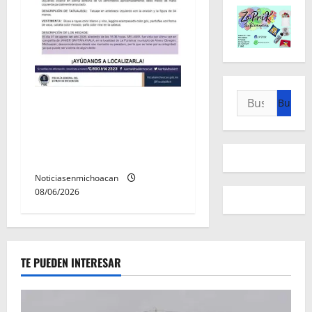
Buscar:
Localizan sin vida a Javier y
Melania; ambos contaban
con ficha de búsqueda en
Álvaro Obregón.
Noticiasenmichoacan
08/06/2026
TE PUEDEN INTERESAR