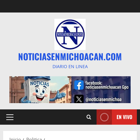
Saltar
al
contenido
NOTICIASENMICHOACAN.COM
DIARIO EN LINEA
EN VIVO
Menú
principal
Inicio
Politica