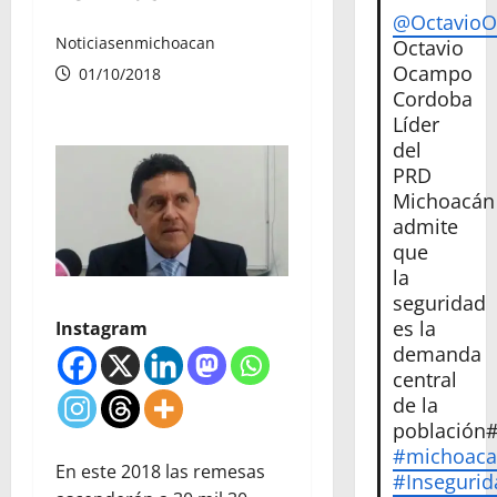
@Octavio
Noticiasenmichoacan
Octavio
Ocampo
01/10/2018
Cordoba
Líder
del
PRD
Michoacán
admite
que
la
seguridad
es la
Instagram
demanda
central
de la
población
#michoac
En este 2018 las remesas
#Insegurid