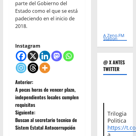
parte del Gobierno del
Estado como el que se está
padeciendo en el inicio de
2018.
A Zeno.FM
Station
Instagram
@ X ANTES
TWITTER
N
Anterior:
A pocas horas de vencer plazo,
a
independientes locales cumplen
requisitos
v
Siguiente:
Trilogia
e
Buscan al secretario tecnico de
Politica
https://t.c
Sistem Estatal Antocorrupción
g
a