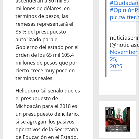
ascenderán a 30 mil 30
#Ciudadan
millones de dólares, en
#Opinión
términos de pesos, las
pic.twitte
remesas representará el
—
85 % del presupuesto
noticiase
autorizado para el
(@noticias
Gobierno del estado por el
November
orden de los 65 mil 605.4
25,
millones de pesos que por
2025
cierto crece muy poco en
términos reales.
Heliodoro Gil señaló que es
el presupuesto de
Michoacán para el 2018 es
un presupuesto deficitario,
si se agregan los pasivos
operativos de la Secretaría
de Educación en el Estado,