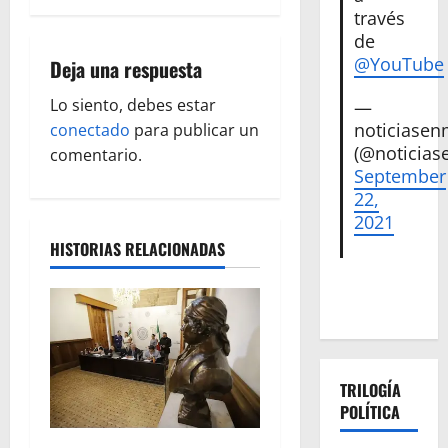
través
a
de
@YouTube
Deja una respuesta
c
Lo siento, debes estar
—
i
noticiase
conectado
para publicar un
(@noticias
ó
comentario.
September
n
22,
2021
d
HISTORIAS RELACIONADAS
e
e
n
TRILOGÍA
t
POLÍTICA