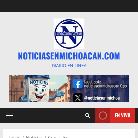
Saltar
al
contenido
NOTICIASENMICHOACAN.COM
DIARIO EN LINEA
EN VIVO
Menú
principal
Inicio
Noticias
Contacto