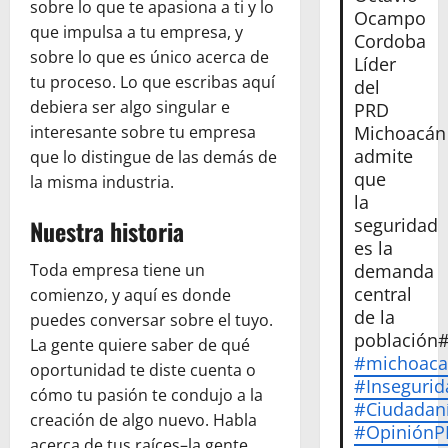
sobre lo que te apasiona a ti y lo
Ocampo
que impulsa a tu empresa, y
Cordoba
sobre lo que es único acerca de
Líder
tu proceso. Lo que escribas aquí
del
debiera ser algo singular e
PRD
interesante sobre tu empresa
Michoacán
admite
que lo distingue de las demás de
que
la misma industria.
la
Nuestra historia
seguridad
es la
Toda empresa tiene un
demanda
central
comienzo, y aquí es donde
de la
puedes conversar sobre el tuyo.
población
La gente quiere saber de qué
#michoac
oportunidad te diste cuenta o
#Insegurid
cómo tu pasión te condujo a la
#Ciudadan
creación de algo nuevo. Habla
#Opinión
acerca de tus raíces–la gente