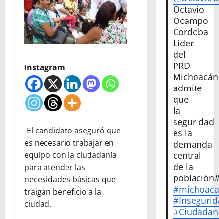
Octavio
Ocampo
Cordoba
Líder
del
PRD
Instagram
Michoacán
admite
que
la
seguridad
-El candidato aseguró que
es la
es necesario trabajar en
demanda
equipo con la ciudadanía
central
de la
para atender las
población
necesidades básicas que
#michoac
traigan beneficio a la
#Insegurid
ciudad.
#Ciudadan