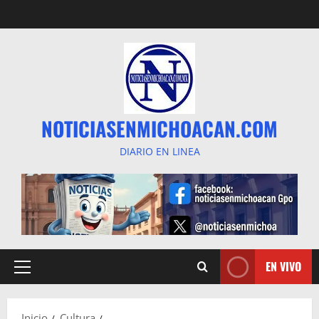
Saltar
al
contenido
NOTICIASENMICHOACAN.COM
DIARIO EN LINEA
EN VIVO
Menú
principal
Inicio
Cultura