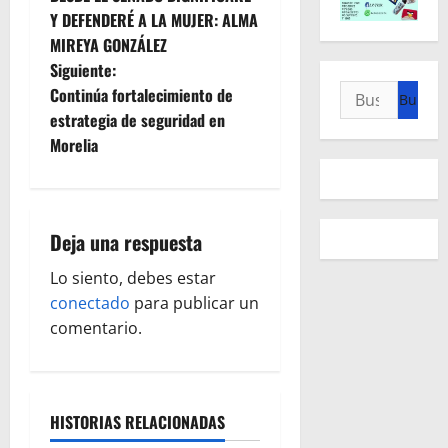
a
Y DEFENDERÉ A LA MUJER: ALMA
MIREYA GONZÁLEZ
v
Siguiente:
e
Buscar:
Continúa fortalecimiento de
estrategia de seguridad en
g
Morelia
a
c
Deja una respuesta
i
Lo siento, debes estar
ó
conectado
para publicar un
comentario.
n
d
HISTORIAS RELACIONADAS
e