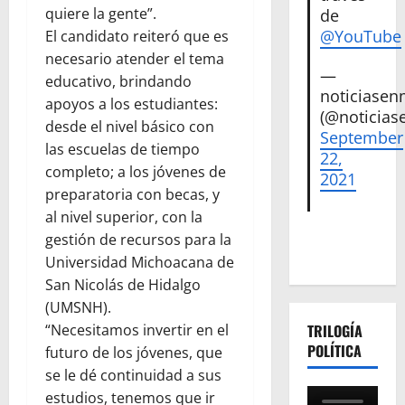
quiere la gente”.
de
@YouTube
El candidato reiteró que es
necesario atender el tema
—
educativo, brindando
noticiase
apoyos a los estudiantes:
(@noticias
desde el nivel básico con
September
las escuelas de tiempo
22,
completo; a los jóvenes de
2021
preparatoria con becas, y
al nivel superior, con la
gestión de recursos para la
Universidad Michoacana de
San Nicolás de Hidalgo
(UMSNH).
“Necesitamos invertir en el
TRILOGÍA
POLÍTICA
futuro de los jóvenes, que
se le dé continuidad a sus
estudios, tenemos que ir