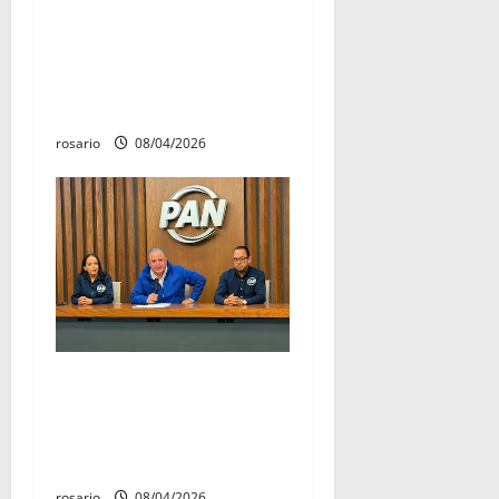
Diputada Julieta García
Zepeda realiza conversatorio
de mujeres que busca
fortalecer la soberanía
rosario
08/04/2026
Morena dará “tiro de gracia”
a libertad de expresión de
todos los ciudadanos: PAN
Michoacán
rosario
08/04/2026