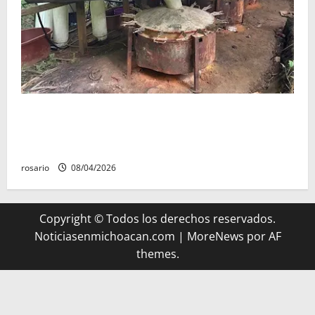
Aseguran casi tres mil litros de precursores
químicos y desmantelan un narcolaboratorio en el
poblado Bernardo; no hubo personas detenidas.
rosario
08/04/2026
Copyright © Todos los derechos reservados.
Noticiasenmichoacan.com
|
MoreNews
por AF
themes.